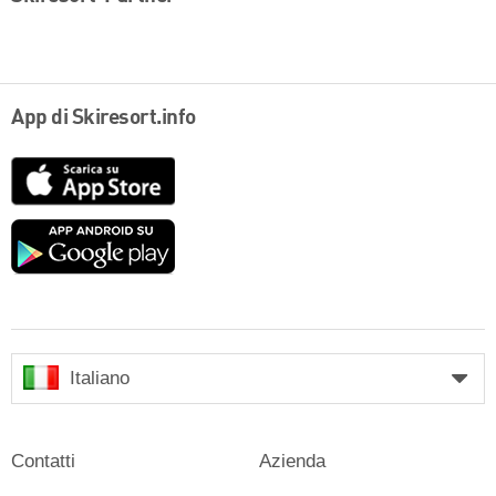
App di Skiresort.info
App
Store
Google
play
Italiano
Contatti
Azienda