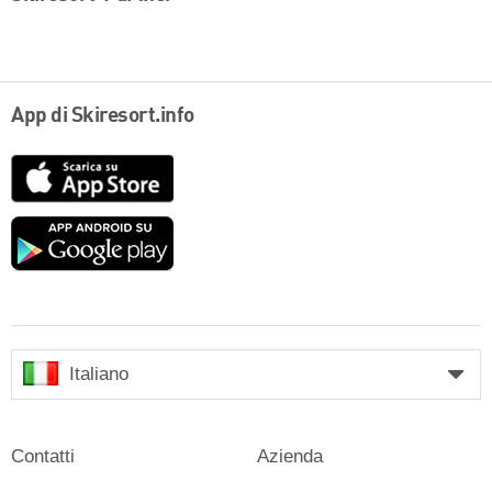
App di Skiresort.info
App
Store
Google
play
Italiano
Contatti
Azienda