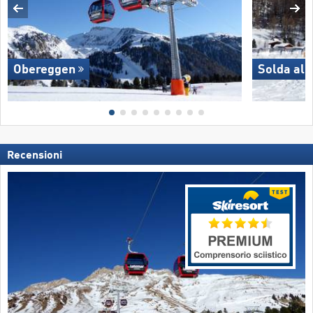
Obereggen
Solda all
Recensioni