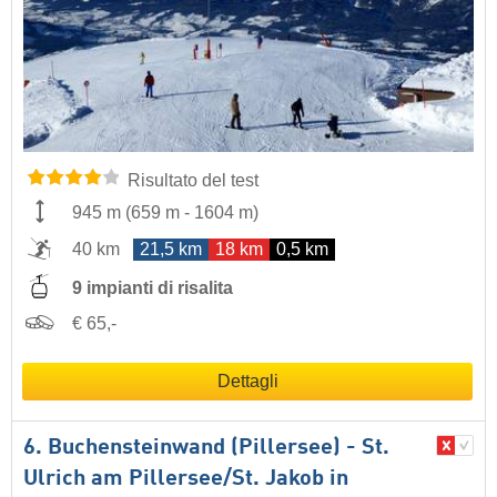
Risultato del test
945 m
(
659 m
-
1604 m
)
40 km
21,5 km
18 km
0,5 km
9 impianti di risalita
€ 65,-
Dettagli
6. Buchensteinwand (Pillersee) - St.
Ulrich am Pillersee/​St. Jakob in