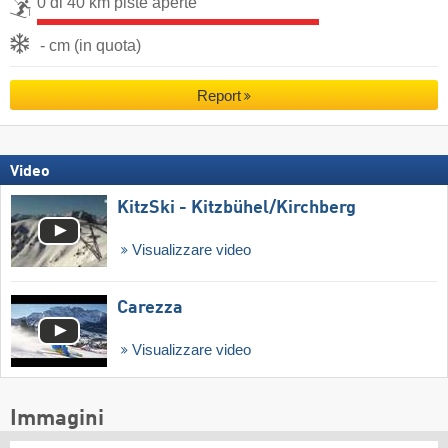
0 di 40 km piste aperte
- cm (in quota)
Report
Video
KitzSki - Kitzbühel/​Kirchberg
Visualizzare video
Carezza
Visualizzare video
Immagini