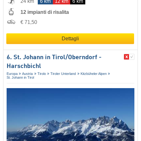
24 km
6 km
12 km
6 km
12 impianti di risalita
€ 71,50
Dettagli
6. St. Johann in Tirol/​Oberndorf -
Harschbichl
Europa
Austria
Tirolo
Tiroler Unterland
Kitzbüheler Alpen
St. Johann in Tirol