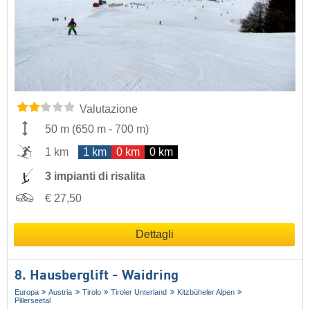
Valutazione
50 m
(
650 m
-
700 m
)
1 km
1 km
0 km
0 km
3 impianti di risalita
€ 27,50
Dettagli
8. Hausberglift - Waidring
Europa
Austria
Tirolo
Tiroler Unterland
Kitzbüheler Alpen
Pillerseetal