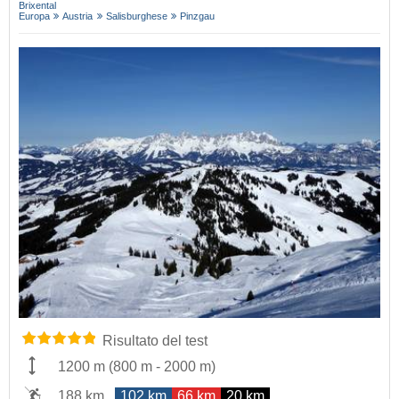
Brixental
Europa
Austria
Salisburghese
Pinzgau
Risultato del test
1200 m
(
800 m
-
2000 m
)
188 km
102 km
66 km
20 km