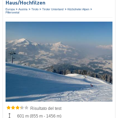
Haus/​Hochfilzen
Europa
Austria
Tirolo
Tiroler Unterland
Kitzbüheler Alpen
Pillerseetal
Risultato del test
601 m
(
855 m
-
1456 m
)