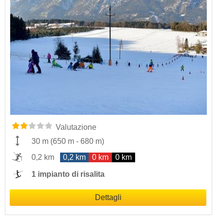
Valutazione
30 m
(
650 m
-
680 m
)
0,2 km
0,2 km
0 km
0 km
1 impianto di risalita
Dettagli