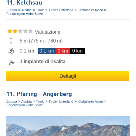
11. Kelchsau
Europa
Austria
Tirolo
Tiroler Unterland
Kitzbüheler Alpen
Ferienregion Hohe Salve
Valutazione
5 m
(
775 m
-
780 m
)
0,1 km
0,1 km
0 km
0 km
1 impianto di risalita
Dettagli
11. Pfaring - Angerberg
Europa
Austria
Tirolo
Tiroler Unterland
Kitzbüheler Alpen
Ferienregion Hohe Salve