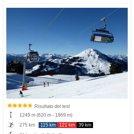
Risultato del test
1249 m
(
620 m
-
1869 m
)
275 km
115 km
121 km
39 km