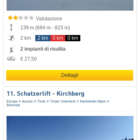
Valutazione
139 m
(
684 m
-
823 m
)
2 km
2 km
0 km
0 km
2 impianti di risalita
€ 27,50
Dettagli
11. Schatzerlift - Kirchberg
Europa
Austria
Tirolo
Tiroler Unterland
Kitzbüheler Alpen
Brixental