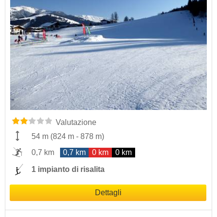
Valutazione
54 m
(
824 m
-
878 m
)
0,7 km
0,7 km
0 km
0 km
1 impianto di risalita
Dettagli