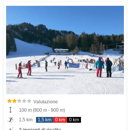
Valutazione
100 m
(
800 m
-
900 m
)
1,5 km
1,5 km
0 km
0 km
3 impianti di risalita