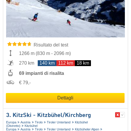
Risultato del test
1266 m
(
830 m
-
2096 m
)
270 km
140 km
112 km
18 km
69 impianti di risalita
€ 79,-
Dettagli
3. KitzSki - Kitzbühel/​Kirchberg
Europa
Austria
Tirolo
Tiroler Unterland
Kitzbühel
(Distretto)
Kitzbühel
Europa
Austria
Tirolo
Tiroler Unterland
Kitzbüheler Alpen