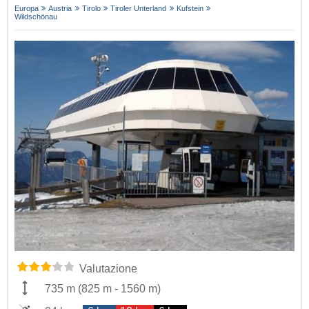
Europa
Austria
Tirolo
Tiroler Unterland
Kufstein
Wildschönau
Valutazione
735 m
(
825 m
-
1560 m
)