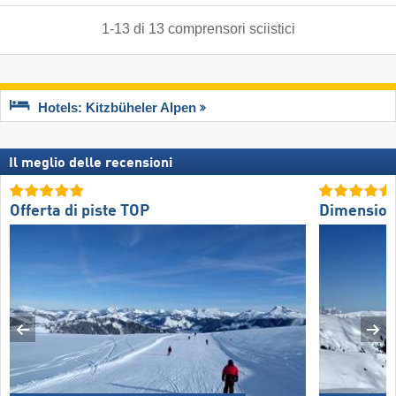
1
-
13
di
13
comprensori sciistici
Hotels: Kitzbüheler Alpen
Il meglio delle recensioni
Offerta di piste TOP
Dimension