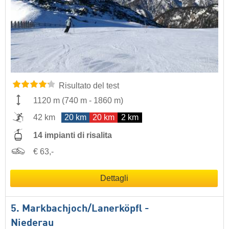
Risultato del test
1120 m
(
740 m
-
1860 m
)
42 km
20 km
20 km
2 km
14 impianti di risalita
€ 63,-
Dettagli
5. Markbachjoch/​Lanerköpfl -
Niederau