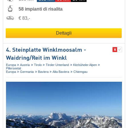
58 impianti di risalita
€ 83,-
Dettagli
4. Steinplatte Winklmoosalm -
Waidring/​Reit im Winkl
Europa
Austria
Tirolo
Tiroler Unterland
Kitzbüheler Alpen
Pillerseetal
Europa
Germania
Baviera
Alta Baviera
Chiemgau