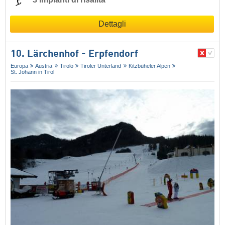
Dettagli
10. Lärchenhof - Erpfendorf
Europa
Austria
Tirolo
Tiroler Unterland
Kitzbüheler Alpen
St. Johann in Tirol