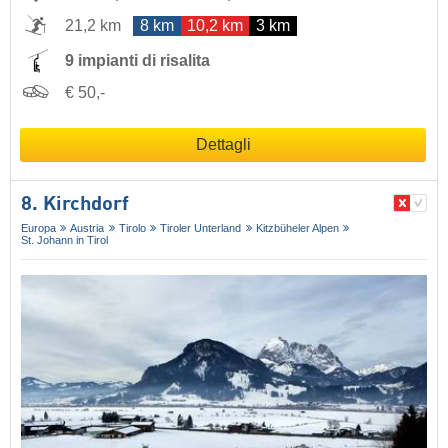
21,2 km
8 km
10,2 km
3 km
9 impianti di risalita
€ 50,-
Dettagli
8. Kirchdorf
Europa
Austria
Tirolo
Tiroler Unterland
Kitzbüheler Alpen
St. Johann in Tirol