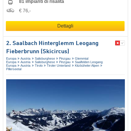
81 impianti di risalita
€ 76,-
Dettagli
2. Saalbach Hinterglemm Leogang
Fieberbrunn (Skicircus)
Europa
Austria
Salisburghese
Pinzgau
Glemmtal
Europa
Austria
Salisburghese
Pinzgau
Saalfelden Leogang
Europa
Austria
Tirolo
Tiroler Unterland
Kitzbüheler Alpen
Pillerseetal