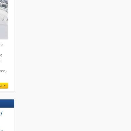
ce
vo
lm
oce,
qui
/​