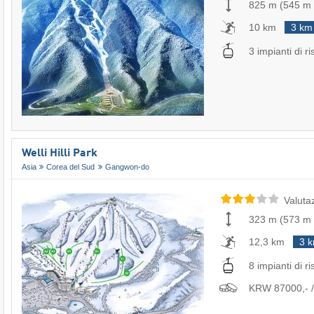
825 m
(
545 m
10 km
3 km
3 impianti di ri
Welli Hilli Park
Asia
Corea del Sud
Gangwon-do
Valuta
323 m
(
573 m
12,3 km
3 
8 impianti di ri
KRW 87000,- / 