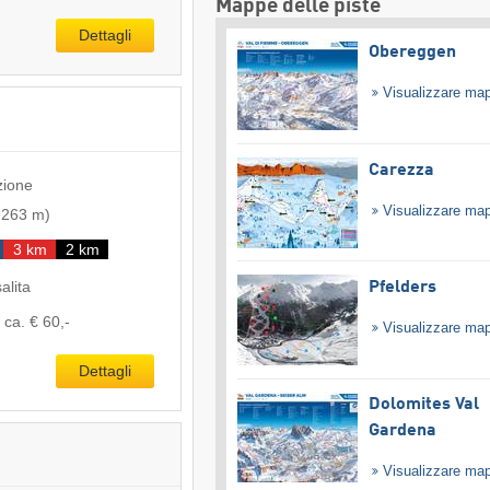
Mappe delle piste
Dettagli
Obereggen
Visualizzare ma
Carezza
zione
Visualizzare ma
-
263 m
)
3 km
2 km
salita
Pfelders
ca. € 60,-
Visualizzare ma
Dettagli
Dolomites Val
Gardena
Visualizzare ma