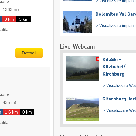
Visualizzare impiant
zione
-
1363 m
)
Dolomites Val Ga
8 km
3 km
Visualizzare impiant
salita
Live-Webcam
Dettagli
KitzSki -
Kitzbühel/​
Kirchberg
Visualizzare W
zione
Gitschberg Joc
-
435 m
)
Visualizzare W
m
1,6 km
0 km
salita