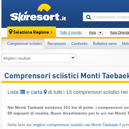
skiresort
Continenti
Seleziona Regione
Tutto il mondo
Asia
Asia Orient
Comprensori sciistici
Recensioni
Confronto
Bollettini neve
Met
Comprensori sciistici Monti Taebae
Lista
e
carta
di tutti i 13 comprensori sciistici n
Nei Monti Taebaek esistono 151 km di piste: i comprensori scii
89 impianti di risalita. Buon divertimento per lo sci nei Monti
Nella lista dei
migliori comprensori sciistici nei Monti Taebaek
il pri