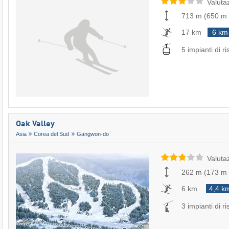
Valuta
713 m
(
650 m
17 km
6 km
5 impianti di ri
Oak Valley
Asia
Corea del Sud
Gangwon-do
Valuta
262 m
(
173 m
6 km
4,4 k
3 impianti di ri