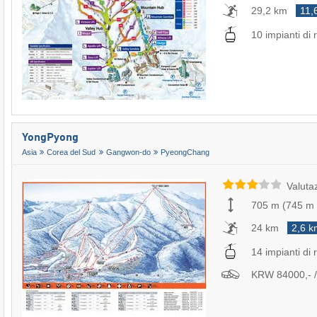
29,2 km
11,
10 impianti di r
YongPyong
Asia
Corea del Sud
Gangwon-do
PyeongChang
Valuta
705 m
(
745 m
24 km
2,6 k
14 impianti di r
KRW 84000,- / 