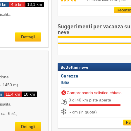
6 km
4,5 km
13,1 km
Recensi
isalita
Suggerimenti per vacanza su
neve
Dettagli
Bollettini neve
Carezza
zione
Italia
-
1450 m
)
Comprensorio sciistico chiuso
m
11,4 km
10 km
0 di 40 km piste aperte
isalita
- cm (in quota)
ca. € 51,-
Re
Dettagli