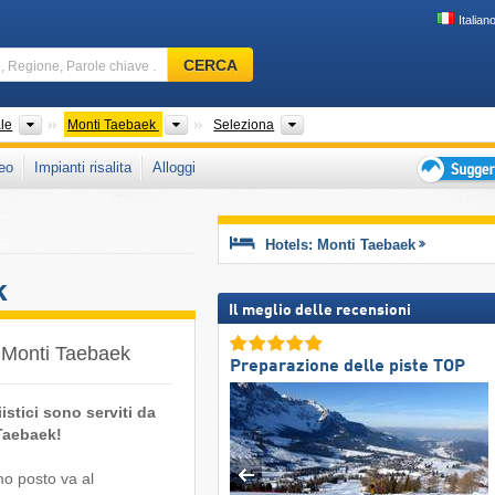
Italian
Comprensorio
CERCA
sciistico,
Regione,
Parole
Subcontinenti
Catene montuose
Paese, Province, Circondario
ale
Monti Taebaek
Seleziona
chiave
eo
Impianti risalita
Alloggi
…
Suggeriment
per
vacanza
Hotels: Monti Taebaek
sciistica
k
Il meglio delle recensioni
ei Monti Taebaek
Preparazione delle piste TOP
stici sono serviti da
 Taebaek!
mo posto va al