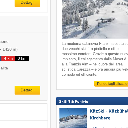
Dettagli
zione
La moderna cabinovia Franzin sostituis
due vecchi skilift a piattello e offre il
-
1420 m
)
massimo comfort. Grazie a questo nuo
4 km
0 km
impianto, il collegamento dalla Moser A
alla Franzin Alm – nel cuore dell’area
salita
sciistica Carezza – è ora ancora più vel
comodo ed efficiente.
Per dettagli clicca 
Dettagli
Skilift & Funivie
KitzSki - Kitzbühel
Kirchberg