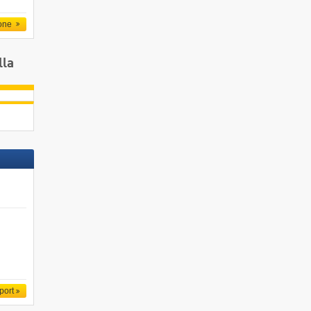
one
lla
port