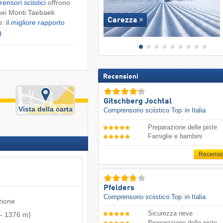
ensori sciistici
offrono
ei Monti Taebaek
Carezza
o:
il migliore rapporto
g
.
Recensioni
Gitschberg Jochtal
Vista della carta
Comprensorio sciistico Top
in Italia
Preparazione delle piste
Famiglie e bambini
Recensi
Pfelders
Comprensorio sciistico Top
in Italia
zione
Sicurezza neve
-
1376 m
)
Preparazione delle piste