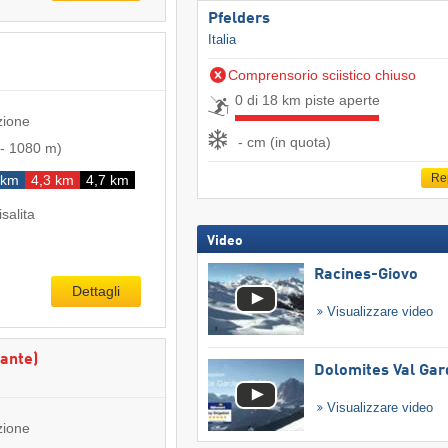
Pfelders
Italia
Comprensorio sciistico chiuso
0 di 18 km piste aperte
zione
- cm (in quota)
-
1080 m
)
Re
 km
4,3 km
4,7 km
isalita
Video
Racines-Giovo
Dettagli
Visualizzare video
ante)
Dolomites Val Ga
Visualizzare video
zione