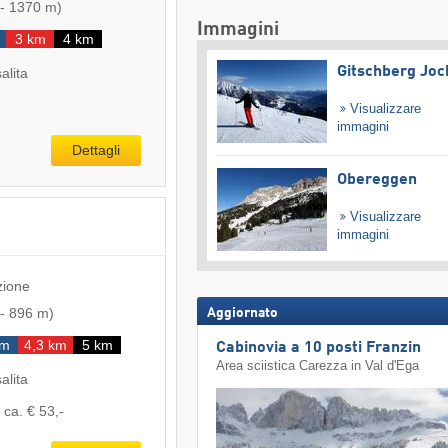
-
1370 m
)
Immagini
3 km
4 km
Gitschberg Joc
salita
Visualizzare
immagini
Dettagli
Obereggen
Visualizzare
immagini
zione
-
896 m
)
Aggiornato
km
4,3 km
5 km
Cabinovia a 10 posti Franzin
Area sciistica Carezza in Val d'Ega
salita
ca. € 53,-