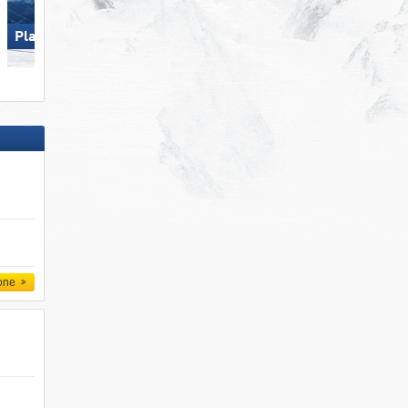
Plan de Corones
Solda all'Ortles
one