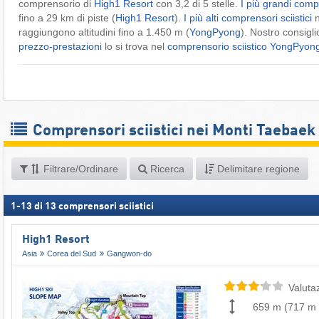
comprensorio di
High1 Resort
con 3,2 di 5 stelle.
I più grandi compr
fino a 29 km di piste (
High1 Resort
).
I più alti comprensori sciistici
n
raggiungono altitudini fino a 1.450 m (
YongPyong
). Nostro consigli
prezzo-prestazioni
lo si trova nel
comprensorio sciistico YongPyon
Comprensori sciistici nei Monti Taebaek
Filtrare/Ordinare
Ricerca
Delimitare regione
1
-
13
di
13
comprensori sciistici
High1 Resort
Asia
Corea del Sud
Gangwon-do
Valuta
659 m
(
717 m