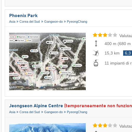
Phoenix Park
Asia
Corea del Sud
Gangwon-do
PyeongChang
Valuta
400 m
(
680 m
15,3 km
6,3
11 impianti di r
Jeongseon Alpine Centre
(temporaneamente non funzion
Asia
Corea del Sud
Gangwon-do
PyeongChang
Valuta