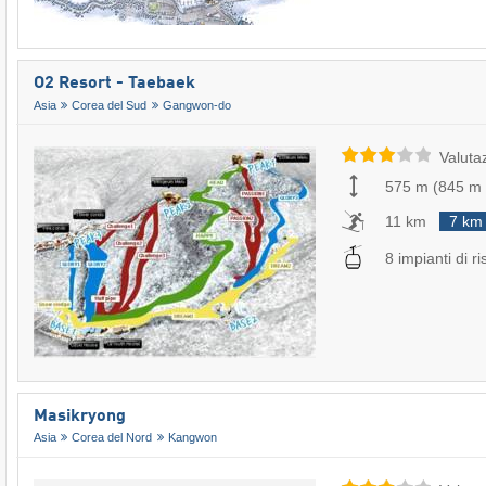
O2 Resort - Taebaek
Asia
Corea del Sud
Gangwon-do
Valuta
575 m
(
845 m
11 km
7 km
8 impianti di ri
Masikryong
Asia
Corea del Nord
Kangwon