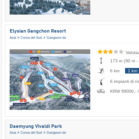
Elysian Gangchon Resort
Asia
Corea del Sud
Gangwon-do
Valuta
173 m
(
90 m
6 km
1 km
6 impianti di ri
KRW 99000,- / 
Daemyung Vivaldi Park
Asia
Corea del Sud
Gangwon-do