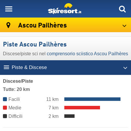
skiresort
Ascou Pailhères
Piste Ascou Pailhères
Discese/​piste sci nel
comprensorio sciistico Ascou Pailhères
Piste & Discese
Discese/Piste
Tutte: 20 km
Facili
11 km
Medie
7 km
Difficili
2 km