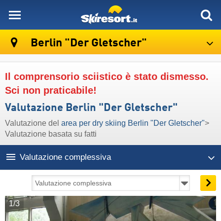
skiresort
Berlin "Der Gletscher"
Il comprensorio sciistico è stato dismesso.
Sci non praticabile!
Valutazione Berlin "Der Gletscher"
Valutazione del
area per dry skiing Berlin "Der Gletscher"
>
Valutazione basata su fatti
Valutazione complessiva
1/3