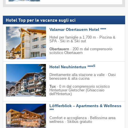
Hotel Top per le vacanze sugli sci
Valamar Obertauern Hotel ****
Hotel per famiglie a 1.700 m · Piscina &
SPA · Ski in & Ski out
Obertauern
·
200 m dal comprensorio
sciistico Obertauern
S
Hotel Neuhintertux ****
Direttamente alla stazione a valle · Oasi
benessere & alta cucina
Tux
·
0 m dal comprensorio sciistico
Hintertuxer Gletscher (Ghiacciaio
dell'Hintertux)
Löfflerblick – Apartments & Wellness
***
Comfort e accoglienza · Bellissima area
wellness · Skibus gratuito