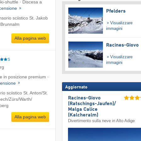
ki-shuttle · Discesa a
censione
Pfelders
orio sciistico St. Jakob
Visualizzare
- Brunnalm
immagini
Alla pagina web
Racines-Giovo
Visualizzare
S
immagini
erg
te in posizione premium ·
ensione
Aggiornato
o sciistico St. Anton/​St.
Racines-Giovo
ech/​Zürs/​Warth/​
(Ratschings-Jaufen)/​
lberg
Malga Calice
(Kalcheralm)
Alla pagina web
Divertimento sulla neve in Alto Adige