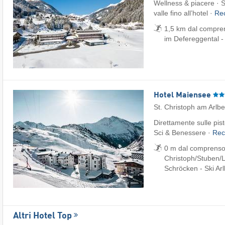
Wellness & piacere · S
valle fino all’hotel ·
Re
1,5 km dal comprens
im Defereggental 
Hotel Maiensee
St. Christoph am Arlb
Direttamente sulle pis
Sci & Benessere ·
Rec
0 m dal comprensori
Christoph/​Stuben/​L
Schröcken - Ski Ar
Altri Hotel Top