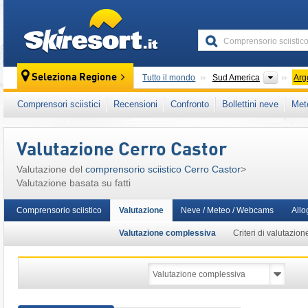
skiresort
Contine
Seleziona Regione
Tutto il mondo
Sud America
Arg
Questo comprensorio sciistico è presente an
Comprensori sciistici
Recensioni
Confronto
Bollettini neve
Met
Valutazione Cerro Castor
Valutazione del
comprensorio sciistico Cerro Castor
>
Valutazione basata su fatti
Comprensorio sciistico
Valutazione
Neve / Meteo / Webcams
Allo
Valutazione complessiva
Criteri di valutazion