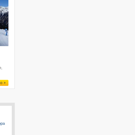
e
e,
io
ppa