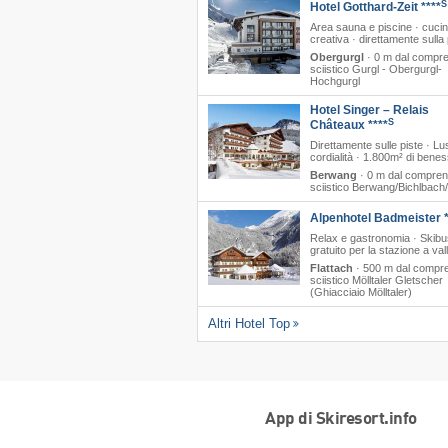
S
Hotel Gotthard-Zeit ****
Area sauna e piscine · cuci
creativa · direttamente sulla 
Obergurgl
·
0 m dal compre
sciistico Gurgl - Obergurgl-
Hochgurgl
Hotel Singer – Relais
S
Châteaux ****
Direttamente sulle piste · L
cordialità · 1.800m² di bene
Berwang
·
0 m dal compren
sciistico Berwang/​Bichlbach
Alpenhotel Badmeister *
Relax e gastronomia · Skibu
gratuito per la stazione a val
Flattach
·
500 m dal compr
sciistico Mölltaler Gletscher
(Ghiacciaio Mölltaler)
Altri Hotel Top
App di Skiresort.info