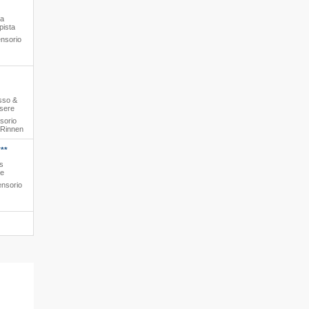
na
pista
nsorio
usso &
ssere
sorio
/​Rinnen
**
s
le
ensorio