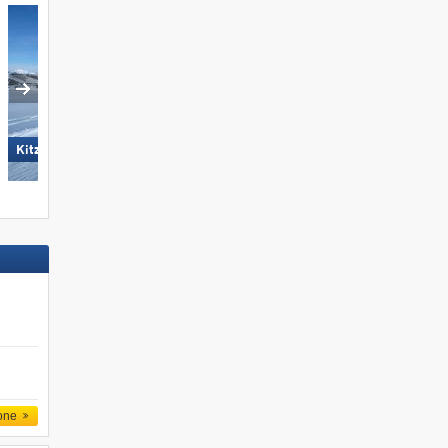
Dolomites Val Gardena
KitzSki - Kitzbühel/​Kirchberg
one