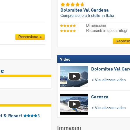
Dolomites Val Gardena
Comprensorio a 5 stelle
in Italia
Dimensione
Ristoranti in quota, rifugi
Recensione
Recensi
Video
Dolomites Val Ga
ve
Visualizzare video
Carezza
Visualizzare video
l & Resort
S
Immagini