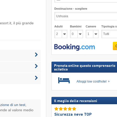
Destinazione - scegliere
esort.it
, il più grande
Adulti
Bambini
Camere
Tipologia st
Prenota online questo comprensorio
sciistico
Alloggi low cost/hotel
Il meglio delle recensioni
azione di un test
,
onde al valore medio
Sicurezza neve TOP