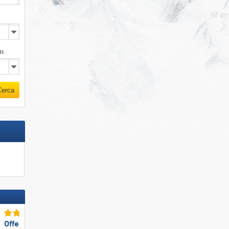
r.
Cerca
Offerta di piste TOP
Dimensione TOP