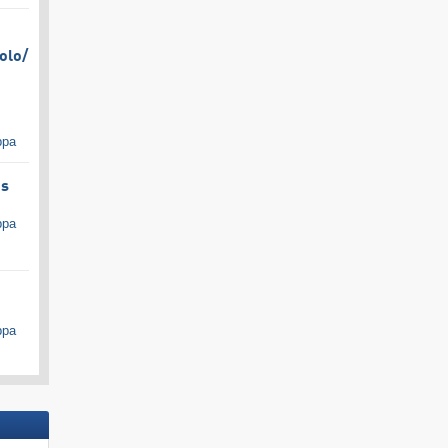
olo/​
ppa
es
ppa
ppa