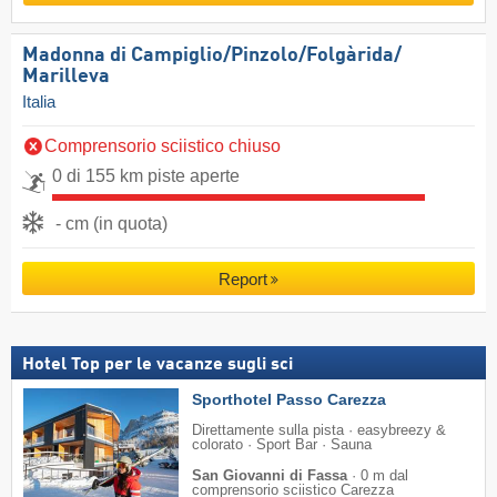
Madonna di Campiglio/​Pinzolo/​Folgàrida/​
Marilleva
Italia
Comprensorio sciistico chiuso
0 di 155 km piste aperte
- cm (in quota)
Report
Hotel Top per le vacanze sugli sci
Sporthotel Passo Carezza
Direttamente sulla pista · easybreezy &
colorato · Sport Bar · Sauna
San Giovanni di Fassa
·
0 m dal
comprensorio sciistico Carezza