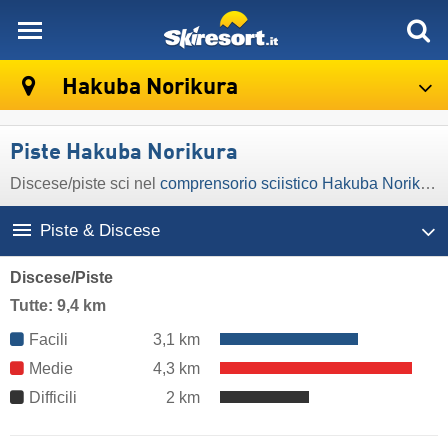
skiresort
Hakuba Norikura
Piste Hakuba Norikura
Discese/​piste sci nel
comprensorio sciistico Hakuba Norikura
Piste & Discese
Discese/Piste
Tutte: 9,4 km
Facili
3,1 km
Medie
4,3 km
Difficili
2 km