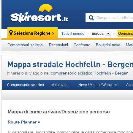
skiresort
Continenti
Seleziona Regione
Tutto il mondo
Europa
Germani
Questo comprensorio sciistico è presente an
Comprensori sciistici
Recensioni
Confronto
Bollettini neve
Met
Europa Centrale
,
Unione Europea
Mappa stradale Hochfelln - Berge
Itinerario di viaggio nel
comprensorio sciistico Hochfelln - Bergen
Comprensorio sciistico
Valutazione
Neve / Meteo / Webcams
Allo
Mappa di come arrivare/Descrizione percorso
Route Planner »
Puoi spostare, ingrandire, rimpicciolire la carta come pure modificar