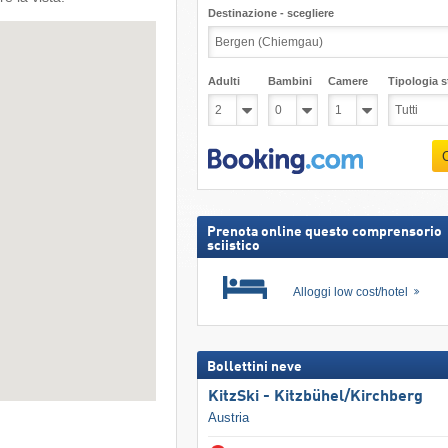
Destinazione - scegliere
Adulti
Bambini
Camere
Tipologia st
Prenota online questo comprensorio
sciistico
Alloggi low cost/hotel
Bollettini neve
KitzSki - Kitzbühel/​Kirchberg
Austria