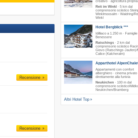
creativo · agricoltura propria
Reit im Winkl
·
5 km dal
comprensorio sciistico Stein
Winklmoosalm - Waidring/​Re
Winkl
Hotel Bergblick ***
Idilliaco a 1.250 m · Famiglie
Benessere
Ratschings
·
2 km dal
comprensorio sciistico Raci
Giovo (Ratschings-Jaufen)/
Calice (Kalcheralm)
Apparthotel AlpenChalet
Appartamenti con comfort
alberghiero · cinema privato 
direttamente alla funivia
Recensione
Neukirchen
·
100 m dal
comprensorio sciisticoWildko
Neukirchen/​Bramberg
Altri Hotel Top
Recensione