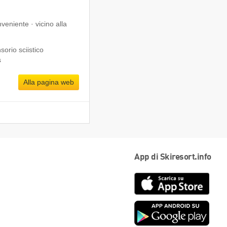
veniente · vicino alla
orio sciistico
s
Alla pagina web
App di Skiresort.info
App
Store
Goog
play