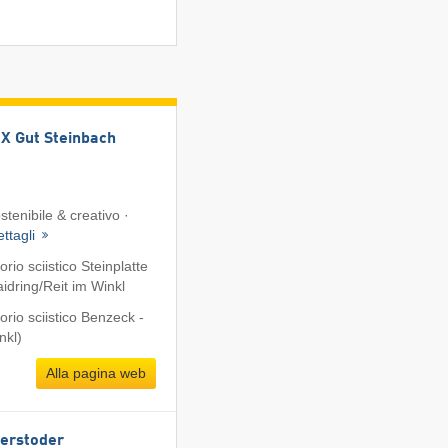
 Gut Steinbach
tenibile & creativo ·
ttagli
io sciistico Steinplatte
dring/​Reit im Winkl
rio sciistico Benzeck -
nkl)
Alla pagina web
terstoder