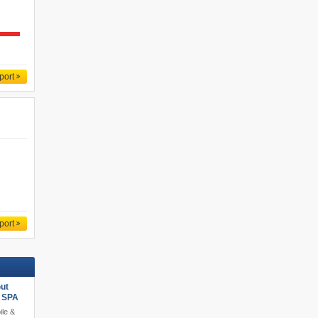
port
port
ut
s SPA
ile &