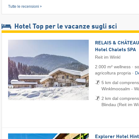
Tutte le recensioni
Hotel Top per le vacanze sugli sci
RELAIS & CHÂTEAUX
Hotel Chalets SPA
Reit im Winkl
2.000 m² wellness · sos
agricoltura propria ·
De
5 km dal comprensor
Winklmoosalm - Wai
2 km dal comprenso
Blindau (Reit im Wi
Explorer Hotel Hin