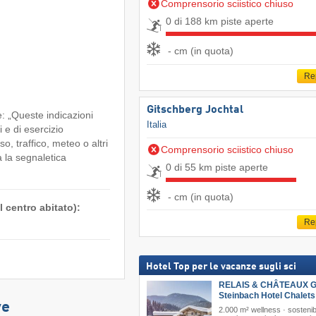
Comprensorio sciistico chiuso
0 di 188 km piste aperte
- cm (in quota)
Re
Gitschberg Jochtal
: „Queste indicazioni
Italia
i e di esercizio
so, traffico, meteo o altri
Comprensorio sciistico chiuso
a la segnaletica
0 di 55 km piste aperte
- cm (in quota)
 centro abitato):
Re
Hotel Top per le vacanze sugli sci
RELAIS & CHÂTEAUX G
Steinbach Hotel Chalet
ve
2.000 m² wellness · sostenib