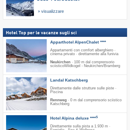
visualizzare
Hotel Top per le vacanze sugli sci
Apparthotel AlpenChalet ****
Appartamenti con comfort alberghiero ·
cinema privato · direttamente alla funivia
Neukirchen
·
100 m dal comprensorio
sciisticoWildkogel - Neukirchen/​Bramberg
Landal Katschberg
Direttamente dalle strutture sulle piste ·
Piscina
Rennweg
·
0 m dal comprensorio sciistico
Katschberg
S
Hotel Alpina deluxe ****
Direttamente sulla pista a 1.930 m ·
Famiglie · Spa & Wellness