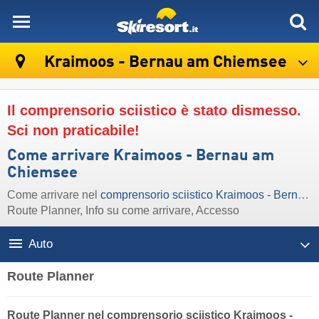
skiresort
Kraimoos - Bernau am Chiemsee
Il comprensorio sciistico è stato dismesso.
Sci non praticabile!
Come arrivare Kraimoos - Bernau am
Chiemsee
Come arrivare nel
comprensorio sciistico Kraimoos - Bernau am Chiemsee
Route Planner, Info su come arrivare, Accesso
Auto
Route Planner
Route Planner nel comprensorio sciistico Kraimoos -