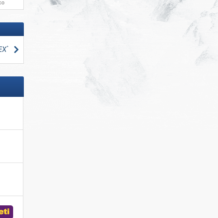
co
Cerca