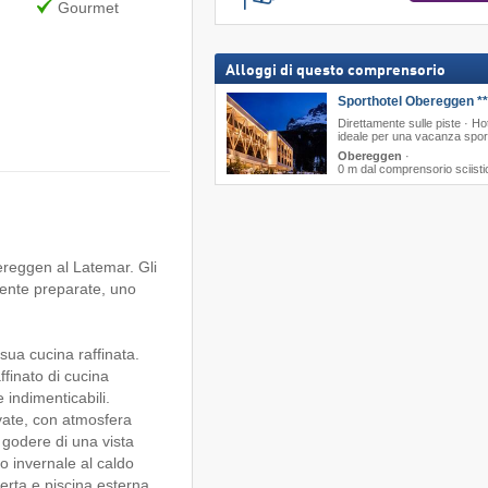
Gourmet
Alloggi di questo comprensorio
Sporthotel Obereggen **
Direttamente sulle piste · Ho
ideale per una vacanza spor
Obereggen
·
0 m dal comprensorio sciisti
ereggen al Latemar. Gli
mente preparate, uno
sua cucina raffinata.
ffinato di cucina
 indimenticabili.
vate, con atmosfera
godere di una vista
 invernale al caldo
erta e piscina esterna