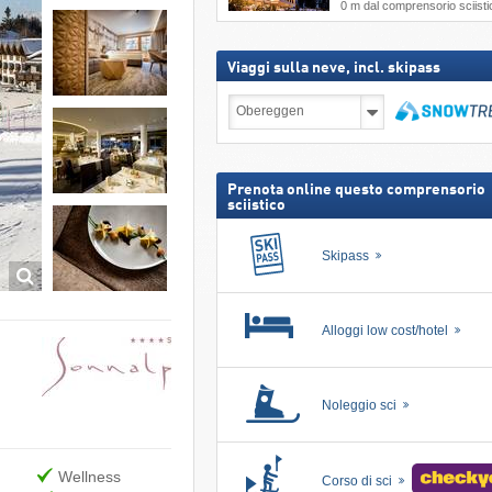
0 m dal comprensorio sciisti
Viaggi sulla neve, incl. skipass
Viaggi
sulla
neve,
Cerca
incl.
skipass
Prenota online questo comprensorio
sciistico
Skipass
Alloggi low cost/hotel
Noleggio sci
Wellness
Corso di sci