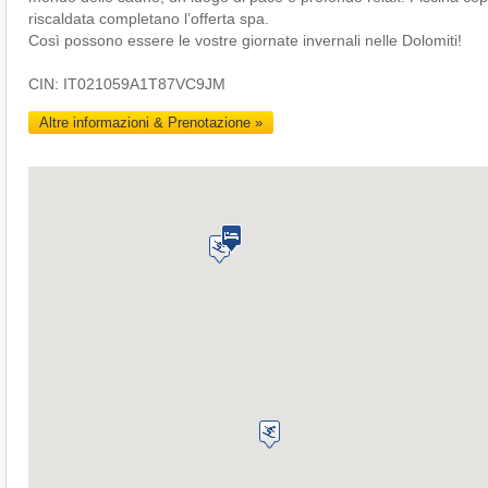
riscaldata completano l’offerta spa.
Così possono essere le vostre giornate invernali nelle Dolomiti!
CIN: IT021059A1T87VC9JM
Altre informazioni & Prenotazione »