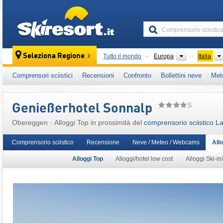
skiresort
Continenti
Seleziona Regione
Tutto il mondo
Europa
Italia
Continenti
Tutto il mondo
Europa
Italia
Comprensori sciistici
Recensioni
Confronto
Bollettini neve
Met
Questo comprensorio sciistico è presente an
Italia Settentrionale (Nord-est)
,
Alpi Oriental
S
Genießerhotel Sonnalp
Alpi Orientali
,
Alpi
,
Unione Europea
Obereggen · Alloggi Top in prossimità del
comprensorio sciistico 
Comprensorio sciistico
Recensione
Neve / Meteo / Webcams
All
Alloggi Top
Alloggi/hotel low cost
Alloggi Ski-in