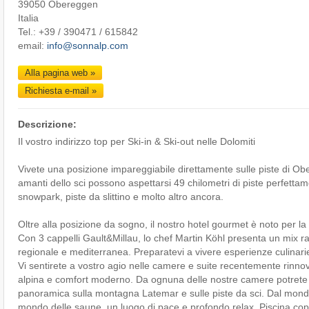
39050 Obereggen
Italia
Tel.: +39 / 390471 / 615842
email:
info@sonnalp.com
Alla pagina web »
Richiesta e-mail »
Descrizione:
Il vostro indirizzo top per Ski-in & Ski-out nelle Dolomiti
Vivete una posizione impareggiabile direttamente sulle piste di Ob
amanti dello sci possono aspettarsi 49 chilometri di piste perfetta
snowpark, piste da slittino e molto altro ancora.
Oltre alla posizione da sogno, il nostro hotel gourmet è noto per la 
Con 3 cappelli Gault&Millau, lo chef Martin Köhl presenta un mix ra
regionale e mediterranea. Preparatevi a vivere esperienze culinarie
Vi sentirete a vostro agio nelle camere e suite recentemente rinno
alpina e comfort moderno. Da ognuna delle nostre camere potrete 
panoramica sulla montagna Latemar e sulle piste da sci. Dal mondo
mondo delle saune, un luogo di pace e profondo relax. Piscina cop