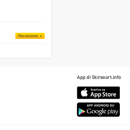
Recensione
App di Skiresort.info
App
Store
Goog
play