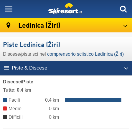
skiresort
Ledinica (Žiri)
Piste Ledinica (Žiri)
Discese/​piste sci nel
comprensorio sciistico Ledinica (Žiri)
Piste & Discese
Discese/Piste
Tutte: 0,4 km
Facili
0,4 km
Medie
0 km
Difficili
0 km