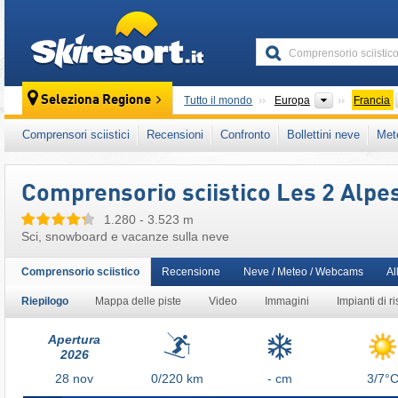
skiresort
Continenti
Seleziona Regione
Tutto il mondo
Europa
Francia
Questo comprensorio sciistico è presente an
Comprensori sciistici
Recensioni
Confronto
Bollettini neve
Met
Rodano-Alpi
,
Francia Meridionale
,
Alpi Fra
Comprensorio sciistico Les 2 Alpe
1.280 - 3.523 m
Sci, snowboard e vacanze sulla neve
Comprensorio sciistico
Recensione
Neve / Meteo / Webcams
Al
Riepilogo
Mappa delle piste
Video
Immagini
Impianti di ri
Apertura
2026
28
nov
0/220
km
- cm
3/7°