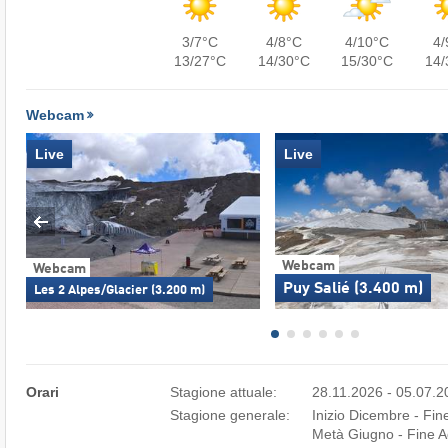
3/7°C
4/8°C
4/10°C
4/
13/27°C
14/30°C
15/30°C
14/
Webcam
Live
Live
Webcam
Webcam
Puy Salié (3.400 m)
Les 2 Alpes/Glacier (3.200 m)
Orari
Stagione attuale:
28.11.2026 - 05.07.
Stagione generale:
Inizio Dicembre - Fine
Metà Giugno - Fine 