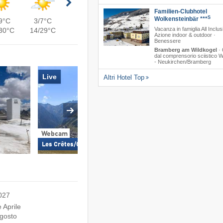
Familien-Clubhotel
S
Wolkensteinbär ***
9°C
3/7°C
Vacanza in famiglia All Inclus
30°C
14/29°C
Azione indoor & outdoor ·
Benessere
Bramberg am Wildkogel
·
dal comprensorio sciistico W
- Neukirchen/​Bramberg
Live
Altri Hotel Top
Webcam
Webcam
Vallée Blanche 
Les Crêtes/Grande Aiguille
2027
 Aprile
Agosto