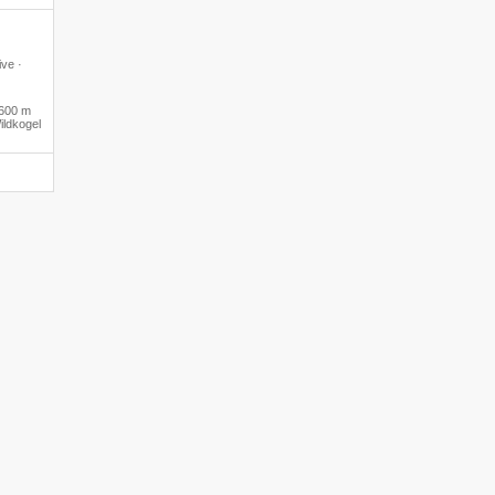
ive ·
600 m
ildkogel
Webcam
Webcam
(2.100 m)
Bellecombe
La Fée