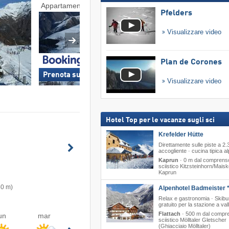
Appartamenti vacanze
Pensioni
Pfelders
Visualizzare video
Plan de Corones
Prenota subito »
Prenota subito »
Visualizzare video
Hotel Top per le vacanze sugli sci
Krefelder Hütte
Direttamente sulle piste a 2.
accogliente · cucina tipica al
Kaprun
·
0 m dal comprens
sciistico Kitzsteinhorn/​Maisk
Kaprun
80 m)
Alpenhotel Badmeister *
Relax e gastronomia · Skibu
gratuito per la stazione a val
Flattach
·
500 m dal compr
un
mar
sciistico Mölltaler Gletscher
(Ghiacciaio Mölltaler)