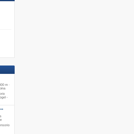
Alloggi Ski-in/Ski-out
Prenota subito »
300 m ·
pina
orio
ogel -
**
s
le
ensorio