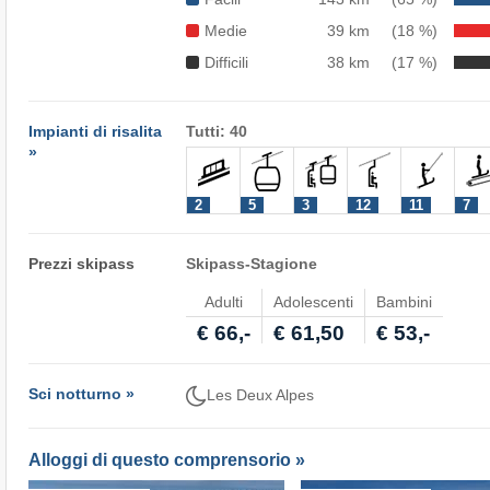
Medie
39 km
(18 %)
Difficili
38 km
(17 %)
Impianti di risalita
Tutti: 40
»
2
5
3
12
11
7
Prezzi skipass
Skipass-Stagione
Adulti
Adolescenti
Bambini
€ 66,-
€ 61,50
€ 53,-
Sci notturno »
Les Deux Alpes
Alloggi di questo comprensorio »