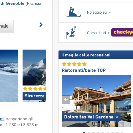
 di Grenoble
(
Francia
,
Noleggio sci
onale
Corso di sci
Il meglio delle recensioni
Ristoranti/baite TOP
Sicurezza neve TOP »
TOP per famiglie e 
Dolomites Val Gardena
nti
trasportano gli
ra i 1.280 e i 3.523 m.