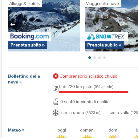
Alloggi & Hotels
Viaggi sulla neve
Prenota subito »
Prenota subito »
Bollettino della
Comprensorio sciistico chiuso
neve »
0 di 220 km piste
(0% aperte)
0 su 40 impianti di risalita
- cm in quota
- cm a valle
(3523 m)
(12
Meteo »
oggi
domani
dom
l