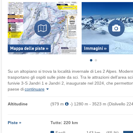
Mappa delle piste »
Immagini »
Su un altopiano si trova la località invernale di Les 2 Alpes. Moder
trasportano gli ospiti sulle piste da sci. Tra le attrazioni dell’area s
funivie 3-S Jandri 1 e Jandri 2, inaugurate nel 2024, che permettono 
paese di
continuare
Altitudine
(979 m
-) 1280 m - 3523 m (Dislivello 22
Piste »
Tutte: 220 km
Facili
143 km
(65 %)