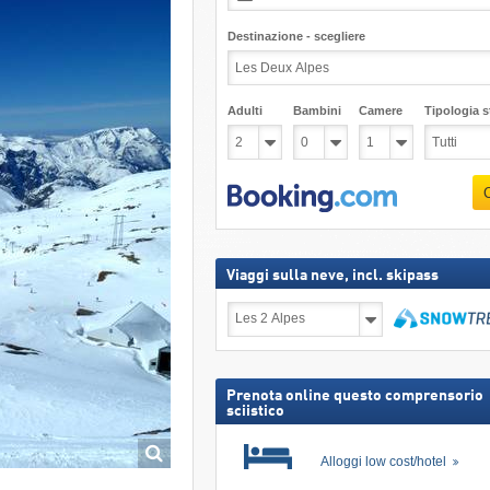
Destinazione - scegliere
Adulti
Bambini
Camere
Tipologia st
Viaggi sulla neve, incl. skipass
Viaggi
sulla
neve,
Cerca
incl.
skipass
Prenota online questo comprensorio
sciistico
Alloggi low cost/hotel