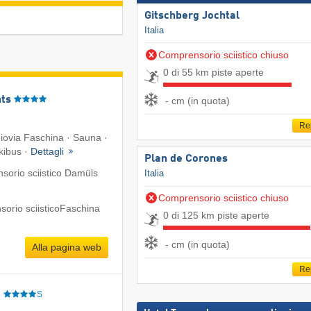
Gitschberg Jochtal
Italia
Comprensorio sciistico chiuso
0 di 55 km piste aperte
ts
- cm (in quota)
Re
giovia Faschina · Sauna ·
kibus ·
Dettagli
Plan de Corones
sorio sciistico Damüls
Italia
Comprensorio sciistico chiuso
orio sciisticoFaschina
0 di 125 km piste aperte
- cm (in quota)
Alla pagina web
Re
e
S