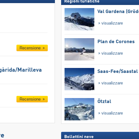
Regioni turistiche
Val Gardena (Gröd
visualizzare
Plan de Corones
Recensione
visualizzare
gàrida/​Marilleva
Saas-Fee/​Saastal
visualizzare
Recensione
Ötztal
visualizzare
ve
Bollettini neve