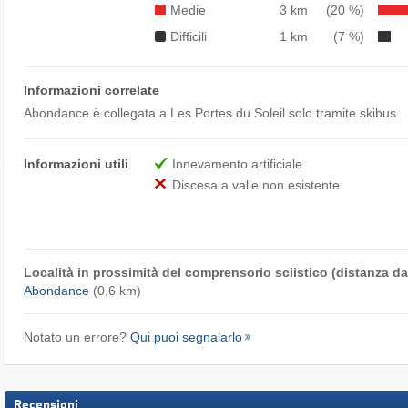
Medie
3 km
(20 %)
Difficili
1 km
(7 %)
Informazioni correlate
Abondance è collegata a Les Portes du Soleil solo tramite skibus.
Informazioni utili
Innevamento artificiale
Discesa a valle non esistente
Località in prossimità del comprensorio sciistico (distanza dal
Abondance
(0,6 km)
Notato un errore?
Qui puoi segnalarlo
Recensioni