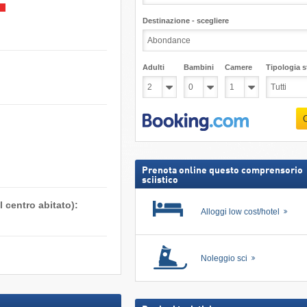
Destinazione - scegliere
Adulti
Bambini
Camere
Tipologia st
Prenota online questo comprensorio
sciistico
 centro abitato):
Alloggi low cost/hotel
Noleggio sci