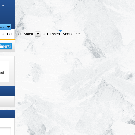
o
oni
Dipartimenti (Départements)
Regioni turistiche
Portes du Soleil
L'Essert - Abondance
i