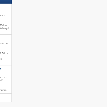
ive ·
600 m
ildkogel
moderna
·
2,5 km
ch-
y
erta ·
pet-
tauern