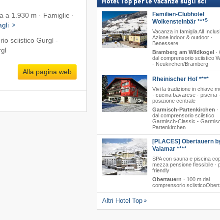
Hotel Top per le vacanze sugli sci
Familien-Clubhotel
ta a 1.930 m · Famiglie ·
S
Wolkensteinbär ***
agli
Vacanza in famiglia All Inclus
Azione indoor & outdoor ·
o sciistico Gurgl -
Benessere
gl
Bramberg am Wildkogel
·
dal comprensorio sciistico W
- Neukirchen/​Bramberg
Alla pagina web
Rheinischer Hof ****
Vivi la tradizione in chiave 
· cucina bavarese · piscina 
posizione centrale
Garmisch-Partenkirchen
·
dal comprensorio sciistico
Garmisch-Classic - Garmis
Partenkirchen
[PLACES] Obertauern b
Valamar ****
SPA con sauna e piscina cop
mezza pensione flessibile · 
friendly
Obertauern
·
100 m dal
comprensorio sciisticoOber
Altri Hotel Top