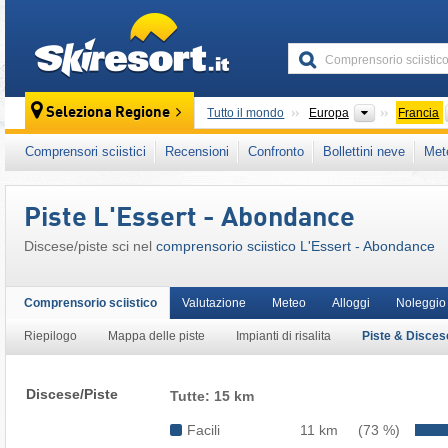
skiresort
Continenti
Seleziona Regione
Tutto il mondo
Europa
Francia
Questo comprensorio sciistico è presente an
Comprensori sciistici
Recensioni
Confronto
Bollettini neve
Met
Alpi Occidentali
,
Alpi
,
Europa Occidentale
,
Piste L'Essert - Abondance
Discese/​piste sci nel
comprensorio sciistico L'Essert - Abondance
Comprensorio sciistico
Valutazione
Meteo
Alloggi
Noleggio 
Riepilogo
Mappa delle piste
Impianti di risalita
Piste & Disces
Discese/Piste
Tutte: 15 km
Facili
11 km
(73 %)