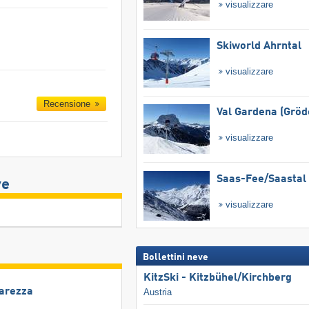
visualizzare
Skiworld Ahrntal
visualizzare
Recensione
Val Gardena (Gröd
visualizzare
Saas-Fee/​Saastal
ve
visualizzare
Bollettini neve
KitzSki - Kitzbühel/​Kirchberg
Carezza
Austria
a