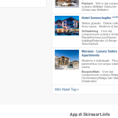
Flattach
·
500 m dal compr
sciistico Mölltaler Gletscher
(Ghiacciaio Mölltaler)
S
Hotel Sonnschupfer ***
Skibus gratuito · Delizie culin
Area sauna · Moderno & fami
Schladming
·
3 km dal
comprensorio sciistico Schl
Planai/​Hochwurzen/​Hauser
Kaibling/​Reiteralm (4-Berge-
Skischaukel)
Maraias - Luxury Suites
Apartments
Moderno e individuale · Pisc
panoramica con acqua salat
sauna
Burgeis/Mals
·
6 km dal
comprensorio sciistico Belp
(Schöneben)/​Malga San Vale
(Haideralm)
Altri Hotel Top
App di Skiresort.info