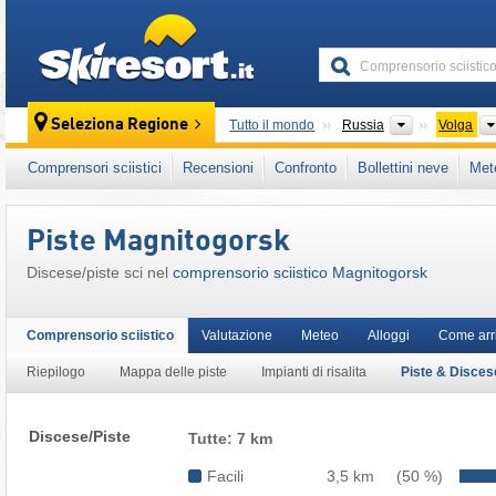
skiresort
Paesi
Seleziona Regione
Tutto il mondo
Russia
Volga
Questo comprensorio sciistico è presente an
Comprensori sciistici
Recensioni
Confronto
Bollettini neve
Met
Piste Magnitogorsk
Discese/​piste sci nel
comprensorio sciistico Magnitogorsk
Comprensorio sciistico
Valutazione
Meteo
Alloggi
Come arr
Riepilogo
Mappa delle piste
Impianti di risalita
Piste & Disces
Discese/Piste
Tutte: 7 km
Facili
3,5 km
(50 %)