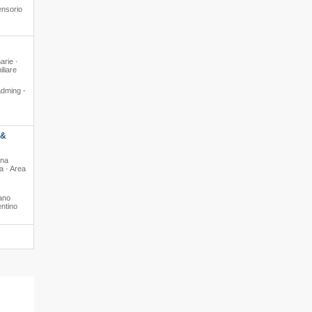
ensorio
arie ·
liare
adming -
 &
ina
a · Area
iano
ntino