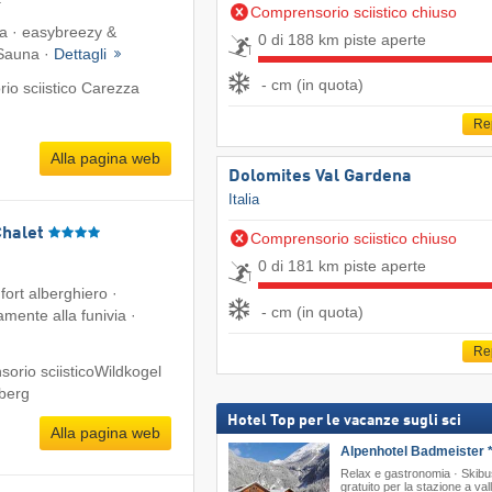
Comprensorio sciistico chiuso
ta · easybreezy &
0 di 188 km piste aperte
 Sauna ·
Dettagli
- cm (in quota)
io sciistico Carezza
Re
Alla pagina web
Dolomites Val Gardena
Italia
Chalet
Comprensorio sciistico chiuso
0 di 181 km piste aperte
ort alberghiero ·
- cm (in quota)
amente alla funivia ·
Re
orio sciisticoWildkogel
mberg
Hotel Top per le vacanze sugli sci
Alla pagina web
Alpenhotel Badmeister *
Relax e gastronomia · Skibu
gratuito per la stazione a val