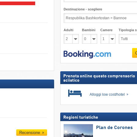
Destinazione - scegliere
Adulti
Bambini
Camere
Tipologia st
Prenota online questo comprensorio
sciistico
Alloggi low cost/hotel
Regioni turistiche
Plan de Corones
Recensione