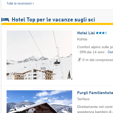
Tutte le recensioni
Hotel Top per le vacanze sugli sci
Hotel Lisl
S
Kühtai
Comfort alpino sulle p
· SPA dai 14 anni ·
Det
0 m dal comprensori
Furgli Familienhote
Serfaus
Direttamente nel cent
assistenza bambini di a