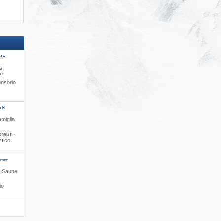
**
s
le
ensorio
S
*
amiglia
sreut
·
stico
***
 · Saune
io