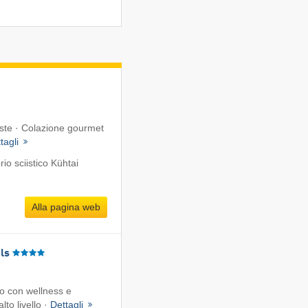
iste · Colazione gourmet
tagli
o sciistico Kühtai
Alla pagina web
ls
ro con wellness e
lto livello ·
Dettagli