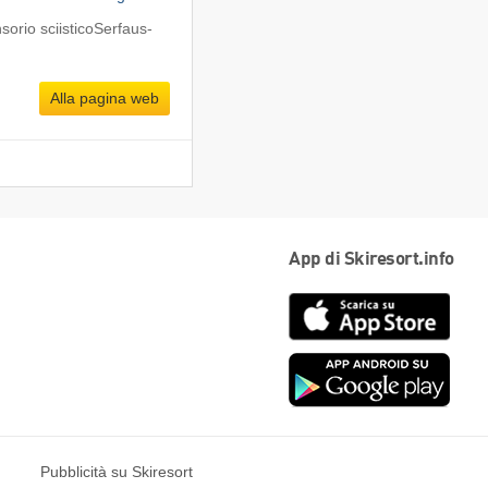
orio sciisticoSerfaus-
Alla pagina web
App di Skiresort.info
App
Store
Goog
play
Pubblicità su Skiresort