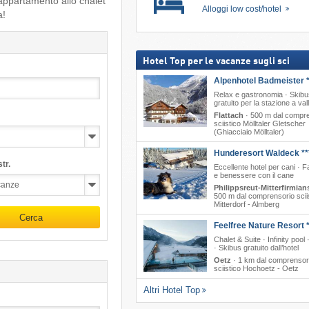
 appartamento allo chalet
Alloggi low cost/hotel
a!
Hotel Top per le vacanze sugli sci
Alpenhotel Badmeister *
Relax e gastronomia · Skibu
gratuito per la stazione a val
Flattach
·
500 m dal compr
sciistico Mölltaler Gletscher
(Ghiacciaio Mölltaler)
Hunderesort Waldeck **
tr.
Eccellente hotel per cani · F
e benessere con il cane
Philippsreut-Mitterfirmian
500 m dal comprensorio scii
Mitterdorf - Almberg
Cerca
Feelfree Nature Resort *
Chalet & Suite · Infinity pool
· Skibus gratuito dall’hotel
Oetz
·
1 km dal comprensor
sciistico Hochoetz - Oetz
Altri Hotel Top