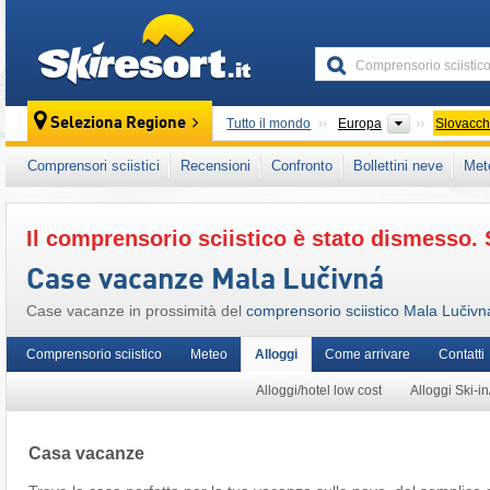
skiresort
Continenti
Seleziona Regione
Tutto il mondo
Europa
Slovacch
Questo comprensorio sciistico è presente an
Comprensori sciistici
Recensioni
Confronto
Bollettini neve
Met
Carpazi centro-occidentali
,
Carpazi
,
Europa 
Il comprensorio sciistico è stato dismesso. 
Case vacanze Mala Lučivná
Case vacanze in prossimità del
comprensorio sciistico Mala Lučivn
Comprensorio sciistico
Meteo
Alloggi
Come arrivare
Contatti
Alloggi/hotel low cost
Alloggi Ski-in
Casa vacanze