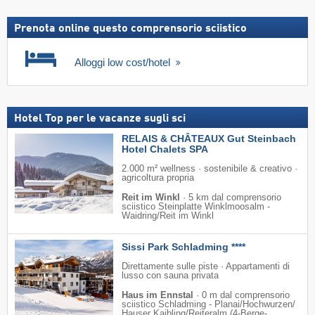
Prenota online questo comprensorio sciistico
Alloggi low cost/hotel
Hotel Top per le vacanze sugli sci
RELAIS & CHÂTEAUX Gut Steinbach
Hotel Chalets SPA
2.000 m² wellness · sostenibile & creativo ·
agricoltura propria
Reit im Winkl
·
5 km dal comprensorio
sciistico Steinplatte Winklmoosalm -
Waidring/​Reit im Winkl
Sissi Park Schladming ****
Direttamente sulle piste · Appartamenti di
lusso con sauna privata
Haus im Ennstal
·
0 m dal comprensorio
sciistico Schladming - Planai/​Hochwurzen/​
Hauser Kaibling/​Reiteralm (4-Berge-