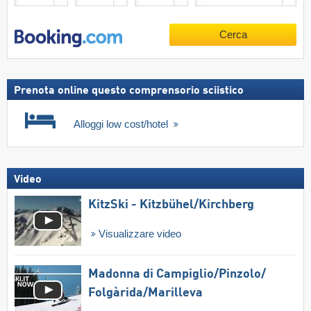
Cerca
Prenota online questo comprensorio sciistico
Alloggi low cost/hotel
Video
KitzSki - Kitzbühel/​Kirchberg
Visualizzare video
Madonna di Campiglio/​Pinzolo/​
Folgàrida/​Marilleva