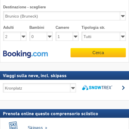
Destinazione - scegliere
Adulti
Bambini
Camere
Tipologia str.
Cerca
Viaggi sulla neve, incl. skipass
Viaggi
C
sulla
Cerca
neve,
incl.
skipass
Prenota online questo comprensorio sciistico
Skipass