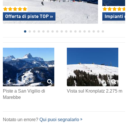
Offerta di piste TOP »
Impianti d
Piste a San Vigilio di
Vista sul Kronplatz 2.275 m
Marebbe
Notato un errore?
Qui puoi segnalarlo