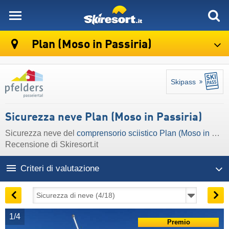
skiresort
Plan (Moso in Passiria)
Skipass
Sicurezza neve Plan (Moso in Passiria)
Sicurezza neve del
comprensorio sciistico Plan (Moso in Passiria)
Recensione di Skiresort.it
Criteri di valutazione
1/4
Premio