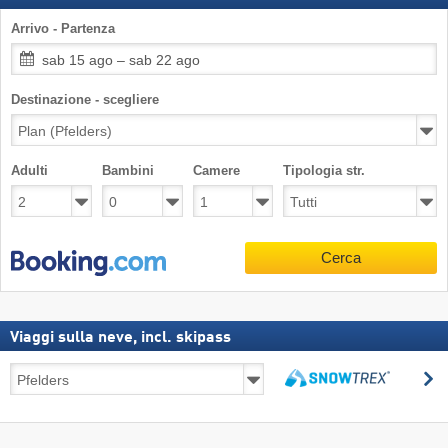
Arrivo - Partenza
sab 15 ago – sab 22 ago
Destinazione - scegliere
Adulti
Bambini
Camere
Tipologia str.
Cerca
Viaggi sulla neve, incl. skipass
Viaggi
C
sulla
Cerca
neve,
incl.
skipass