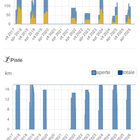
Piste
aperte
totale
km