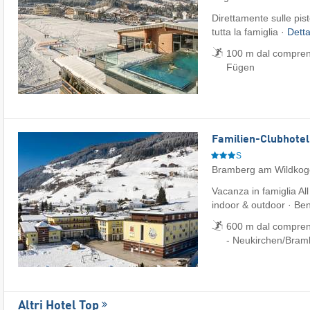
Direttamente sulle pist
tutta la famiglia ·
Detta
100 m dal comprenso
Fügen
Familien-Clubhotel
S
Bramberg am Wildkog
Vacanza in famiglia All
indoor & outdoor · Be
600 m dal comprens
- Neukirchen/​Bra
Altri Hotel Top