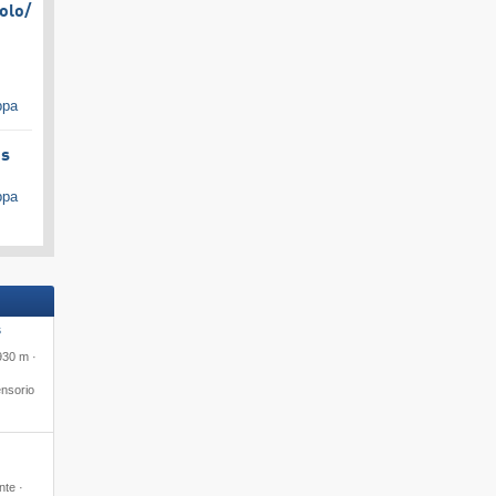
olo/​
ppa
es
ppa
S
930 m ·
nsorio
nte ·