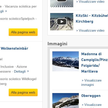
Visualizzare video
e · Vacanza sciistica per
gli
KitzSki - Kitzbühel
rio sciisticoSpieljoch -
Kirchberg
Visualizzare video
Alla pagina web
Immagini
 Wolkensteinbär
Madonna di
el
Campiglio/​Pinz
Folgàrida/​
 Inclusive · Azione
nessere ·
Dettagli
Marilleva
orio sciistico Wildkogel
Visualizzare
mberg
immagini
Alla pagina web
Obereggen
Visualizzare