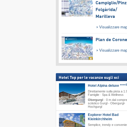
Campiglio/​Pinz
Folgàrida/​
Marilleva
Visualizzare ma
Plan de Coron
Visualizzare ma
Hotel Top per le vacanze sugli sci
Hotel Alpina deluxe ****
Direttamente sulla pista a 1.
Famiglie · Spa & Wellness
Obergurgl
·
0 m dal compre
sciistico Gurgl - Obergurgl-
Hochgurgl
Explorer Hotel Bad
Kleinkirchheim
Semplice, trendy e convenie