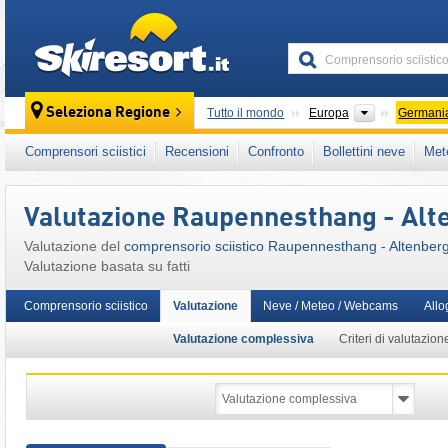
skiresort
Continenti
Seleziona Regione
Tutto il mondo
Europa
Germani
Questo comprensorio sciistico è presente an
Comprensori sciistici
Recensioni
Confronto
Bollettini neve
Met
Germania dell'Est
,
Mittelgebirge tedesco
,
Eu
Valutazione Raupennesthang - Alt
Valutazione del
comprensorio sciistico Raupennesthang - Altenber
Valutazione basata su fatti
Comprensorio sciistico
Valutazione
Neve / Meteo / Webcams
Allo
Valutazione complessiva
Criteri di valutazion