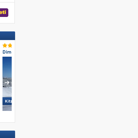
Dimensione TOP
Snowparks TOP
Madonna di Campiglio/​Pinzolo/​
KitzSki - Kitzbühel/​Kirchberg
Folgàrida/​Marilleva