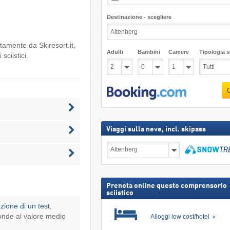
Destinazione - scegliere
ettamente da
Skiresort.it
,
Adulti
Bambini
Camere
Tipologia st
sciistici.
Viaggi sulla neve, incl. skipass
Viaggi
sulla
neve,
Cerca
incl.
skipass
Prenota online questo comprensorio
sciistico
azione di un test
,
onde al valore medio
Alloggi low cost/hotel