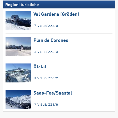
Regioni turistiche
Val Gardena (Gröden)
visualizzare
Plan de Corones
visualizzare
Ötztal
visualizzare
Saas-Fee/​Saastal
visualizzare