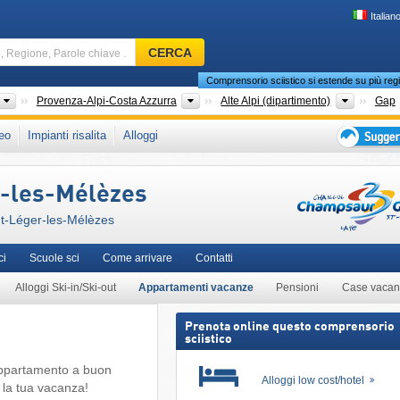
Italian
Comprensorio
CERCA
sciistico,
Comprensorio sciistico si estende su più regi
Regione,
Parole
Paesi
Vecchie regioni
Dipartim
Provenza-Alpi-Costa Azzurra
Alte Alpi (dipartimento)
Gap
chiave
che in:
Écrins
,
Alpi del Delfinato
,
Alpi meridionali francesi
,
Francia Meridionale
,
eo
Impianti risalita
Alloggi
…
Occidentale
,
Unione Europea
Suggeriment
per
r-les-Mélèzes
vacanza
sciistica
nt-Léger-les-Mélèzes
ci
Scuole sci
Come arrivare
Contatti
Alloggi Ski-in/Ski-out
Appartamenti vacanze
Pensioni
Case vacan
Prenota online questo comprensorio
sciistico
’appartamento a buon
Alloggi low cost/hotel
 la tua vacanza!