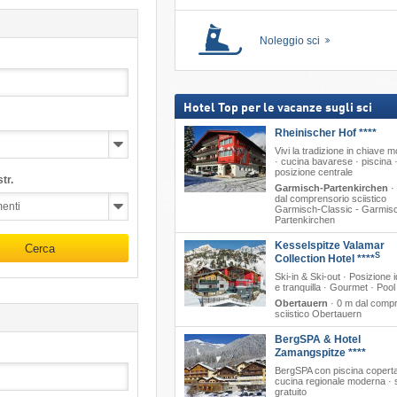
Noleggio sci
Hotel Top per le vacanze sugli sci
Rheinischer Hof ****
Vivi la tradizione in chiave 
· cucina bavarese · piscina 
posizione centrale
tr.
Garmisch-Partenkirchen
·
dal comprensorio sciistico
Garmisch-Classic - Garmis
Partenkirchen
Kesselspitze Valamar
Cerca
S
Collection Hotel ****
Ski-in & Ski-out · Posizione id
e tranquilla · Gourmet · Poo
Obertauern
·
0 m dal comp
sciistico Obertauern
BergSPA & Hotel
Zamangspitze ****
BergSPA con piscina coperta
cucina regionale moderna · 
gratuito