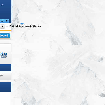
o
oni
enti (Départements)
Circondario (Arrondissement)
Saint-Léger-les-Mélèzes
i
ze