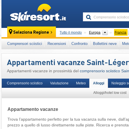
skiresort
Continenti
Seleziona Regione
Tutto il mondo
Europa
Francia
Questo comprensorio sciistico è presente an
Comprensori sciistici
Recensioni
Confronto
Bollettini neve
Met
Alpi Francesi
,
Alpi Occidentali
,
Alpi
,
Europa 
Appartamenti vacanze Saint-Lége
Appartamenti vacanze in prossimità del
comprensorio sciistico Sai
Comprensorio sciistico
Valutazione
Meteo
Alloggi
Noleggio s
Alloggi/hotel low cost
Appartamento vacanze
Trova l’appartamento perfetto per la tua vacanza sulla neve, dall
prezzo a quello di lusso direttamente sulle piste. Ricerca e prenota