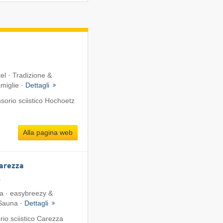
tel · Tradizione &
amiglie ·
Dettagli
orio sciistico Hochoetz
Alla pagina web
Carezza
a
ta · easybreezy &
 Sauna ·
Dettagli
io sciistico Carezza