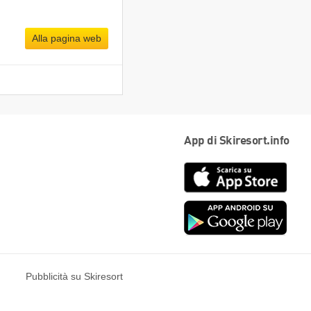
Alla pagina web
App di Skiresort.info
App
Store
Goog
play
Pubblicità su Skiresort