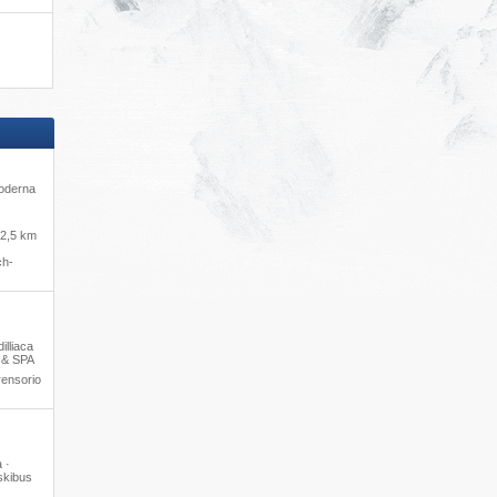
moderna
·
2,5 km
ch-
illiaca
l & SPA
rensorio
 ·
skibus