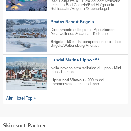
Bad Hofgastein
·
1 km dal comprensorio
sciistico Bad Gastein/​Bad Hofgastein -
Schlossalm/​Angertal/​Stubnerkogel
Pradas Resort Brigels
Direttamente sulle piste · Appartamenti ·
Area wellness & sauna · Kidsclub
Brigels
·
50 m dal comprensorio sciistico
Brigels/​Waltensburg/​Andiast
Landal Marina Lipno ****
Nella nevosa area sciistica di Lipno · Mini
club · Piscina
Lipno nad Vltavou
·
200 m dal
comprensorio sciistico Lipno
Altri Hotel Top
Skiresort-Partner