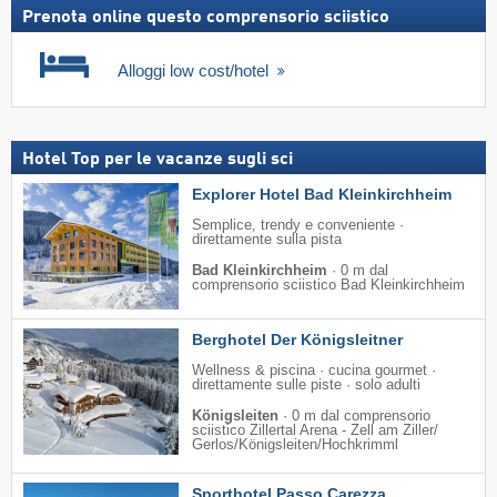
Prenota online questo comprensorio sciistico
Alloggi low cost/hotel
Hotel Top per le vacanze sugli sci
Explorer Hotel Bad Kleinkirchheim
Semplice, trendy e conveniente ·
direttamente sulla pista
Bad Kleinkirchheim
·
0 m dal
comprensorio sciistico Bad Kleinkirchheim
Berghotel Der Königsleitner
Wellness & piscina · cucina gourmet ·
direttamente sulle piste · solo adulti
Königsleiten
·
0 m dal comprensorio
sciistico Zillertal Arena - Zell am Ziller/​
Gerlos/​Königsleiten/​Hochkrimml
Sporthotel Passo Carezza