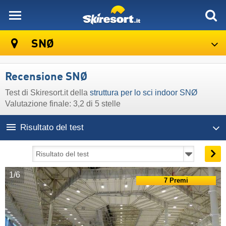
skiresort
SNØ
Recensione SNØ
Test di Skiresort.it della
struttura per lo sci indoor SNØ
Valutazione finale: 3,2 di 5 stelle
Risultato del test
1/6
7 Premi