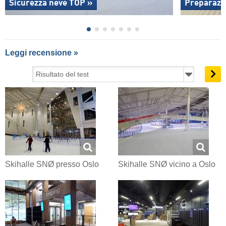
Sicurezza neve TOP »
Preparazio
Leggi recensione »
Skihalle SNØ presso Oslo
Skihalle SNØ vicino a Oslo