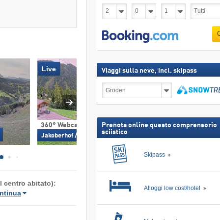
Live
Viaggi sulla neve, incl. skipass
Viaggi
sulla
neve,
Cerca
incl.
skipass
360° Webcam
360° Webcam
Prenota online questo comprensorio
sciistico
Jakoberhof / St. Ulrich in Gröden
St. Ulrich in Gröde
Skipass
 centro abitato):
Alloggi low cost/hotel
ntinua