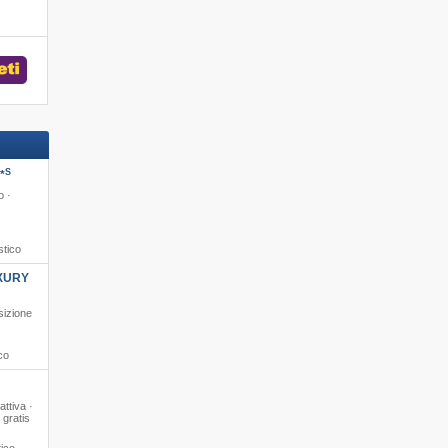
S
*
o ·
stico
XURY
sizione
co
ttiva ·
 gratis