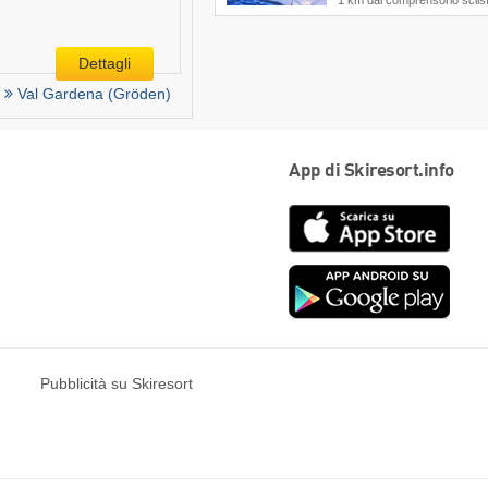
1 km dal comprensorio sciis
Dettagli
Val Gardena (Gröden)
App di Skiresort.info
App
Store
Goog
play
Pubblicità su Skiresort