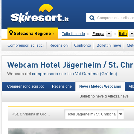
skiresort
Continenti
Seleziona Regione
Tutto il mondo
Europa
Italia
Questo comprensorio sciistico è presente an
Comprensori sciistici
Recensioni
Confronto
Bollettini neve
Met
Italia Settentrionale (Nord-est)
,
Alpi Oriental
Alpi Orientali
,
Alpi
,
Unione Europea
Webcam Hotel Jägerheim / St. Chri
Webcam del
comprensorio sciistico Val Gardena (Gröden)
Comprensorio sciistico
Recensione
Neve / Meteo / Webcams
All
Bollettino neve & Altezza neve
St. Christina in Grö…