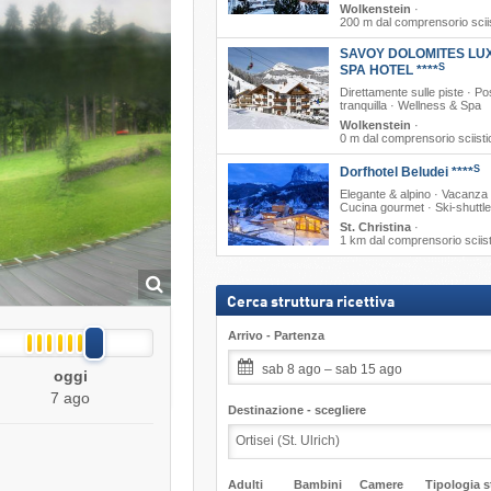
Wolkenstein
·
200 m dal comprensorio scii
SAVOY DOLOMITES LU
S
SPA HOTEL ****
Direttamente sulle piste · Po
tranquilla · Wellness & Spa
Wolkenstein
·
0 m dal comprensorio sciisti
S
Dorfhotel Beludei ****
Elegante & alpino · Vacanza a
Cucina gourmet · Ski-shuttle
St. Christina
·
1 km dal comprensorio sciis
Cerca struttura ricettiva
Arrivo - Partenza
sab 8 ago – sab 15 ago
oggi
7 ago
Destinazione - scegliere
Adulti
Bambini
Camere
Tipologia st