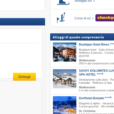
Noleggio sci
Corso di sci
Alloggi di questo comprensorio
Boutique Hotel Nives ***
Boutique hotel · Suite di luss
Wellness & piscina · Cucina
gourmet
Wolkenstein
·
200 m dal comprensorio scii
SAVOY DOLOMITES LU
S
SPA HOTEL ****
Dettagli
Direttamente sulle piste · Po
tranquilla · Wellness & Spa
Wolkenstein
·
0 m dal comprensorio sciisti
S
Dorfhotel Beludei ****
Elegante & alpino · Vacanza a
Cucina gourmet · Ski-shuttle
St. Christina
·