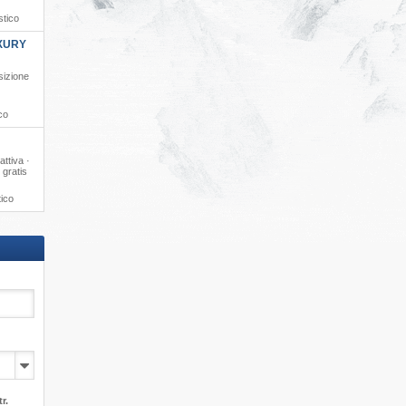
stico
XURY
sizione
co
ttiva ·
 gratis
tico
r.