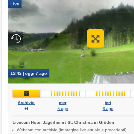
Live
15:42 | oggi 7 ago
Archivio
Archivio
mer
ieri
Archivio
5 ago
6 ago
Livecam Hotel Jägerheim / St. Christina in Gröden
Webcam con archivio (immagine live attuale e precedenti)