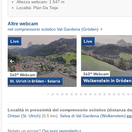
Altezza webcam: 1.547 m
Località: Plan Da Tieja
Altre webcam
nel comprensorio sciistico Val Gardena (Gröden)
Live
Live
360° Webcam
360° Webcam
Wolkenstein in Gröden
St. Ulrich in Gröden - Solaria
Località in prossimità del comprensorio sciistico (distanza dal
Ortisei (St. Ulrich)
(0,5 km),
Selva di Val Gardena (Wolkenstein)
co
Notato un errore?
Qui puoi segnalarlo