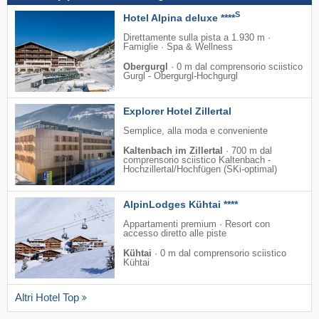
S
Hotel Alpina deluxe ****
Direttamente sulla pista a 1.930 m ·
Famiglie · Spa & Wellness
Obergurgl
·
0 m dal comprensorio sciistico
Gurgl - Obergurgl-Hochgurgl
Explorer Hotel Zillertal
Semplice, alla moda e conveniente
Kaltenbach im Zillertal
·
700 m dal
comprensorio sciistico Kaltenbach -
Hochzillertal/​Hochfügen (SKi-optimal)
AlpinLodges Kühtai ****
Appartamenti premium · Resort con
accesso diretto alle piste
Kühtai
·
0 m dal comprensorio sciistico
Kühtai
Altri Hotel Top