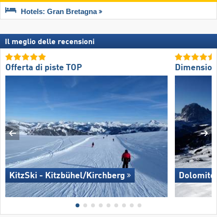
Hotels: Gran Bretagna
Il meglio delle recensioni
Offerta di piste TOP
Dimension
KitzSki - Kitzbühel/​Kirchberg
Dolomite