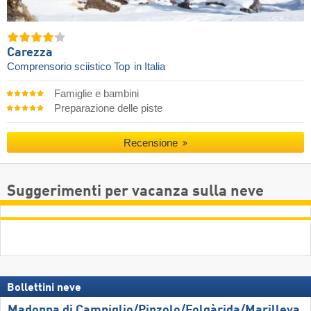
Carezza
Comprensorio sciistico Top
in Italia
Famiglie e bambini
Preparazione delle piste
Recensione
Suggerimenti per vacanza sulla neve
Bollettini neve
Madonna di Campiglio/​Pinzolo/​Folgàrida/​Marilleva