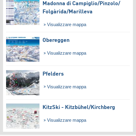
Madonna di Campiglio/​Pinzolo/​
Folgàrida/​Marilleva
Visualizzare mappa
Obereggen
Visualizzare mappa
Pfelders
Visualizzare mappa
KitzSki - Kitzbühel/​Kirchberg
Visualizzare mappa