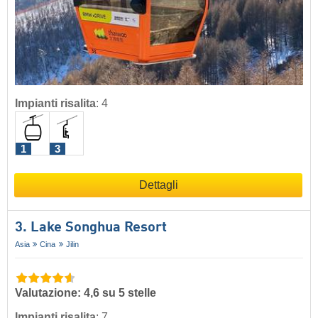
Impianti risalita
:
4
1
3
Dettagli
3. Lake Songhua Resort
Asia
Cina
Jilin
Valutazione: 4,6 su 5 stelle
Impianti risalita
:
7