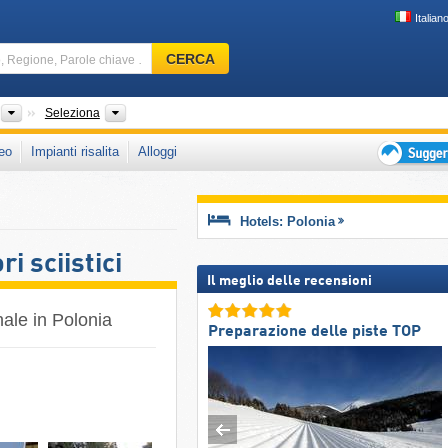
Italian
Comprensorio
CERCA
sciistico,
Regione,
Parole
Paesi
Province (Wojewòdtzwa), Zone, Regione Turistica, Cate
Seleziona
chiave
eo
Impianti risalita
Alloggi
…
Suggeriment
per
vacanza
Hotels: Polonia
sciistica
i sciistici
Il meglio delle recensioni
nale in Polonia
Preparazione delle piste TOP