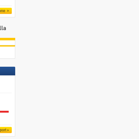
one
lla
port