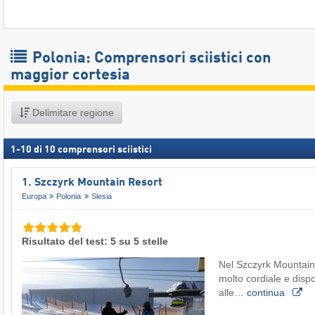
Polonia: Comprensori sciistici con
maggior cortesia
Delimitare regione
1
-
10
di
10
comprensori sciistici
1. Szczyrk Mountain Resort
Europa
Polonia
Slesia
Risultato del test: 5 su 5 stelle
Nel Szczyrk Mountain 
molto cordiale e dispo
alle…
continua