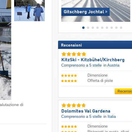
Gitschberg Jochtal
Recensioni
KitzSki - Kitzbühel/​Kirchberg
Comprensorio a 5 stelle
in Austria
Dimensione
Offerta di piste
Recensi
alutazione di
Dolomites Val Gardena
Comprensorio a 5 stelle
in Italia
Dimensione
Ristoranti in quota, rifugi