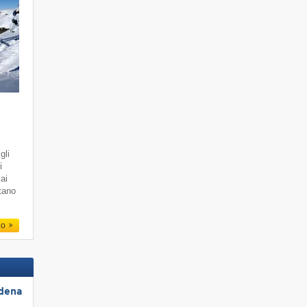
gli
i
 ai
ttano
io
rdena