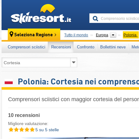
skiresort
Continenti
Seleziona Regione
Tutto il mondo
Europa
Polonia
Comprensori sciistici
Recensioni
Confronto
Bollettini neve
Met
Polonia: Cortesia nei comprensor
Comprensori sciistici con maggior cortesia del perso
10 recensioni
Migliore valutazione:
5 su 5 stelle