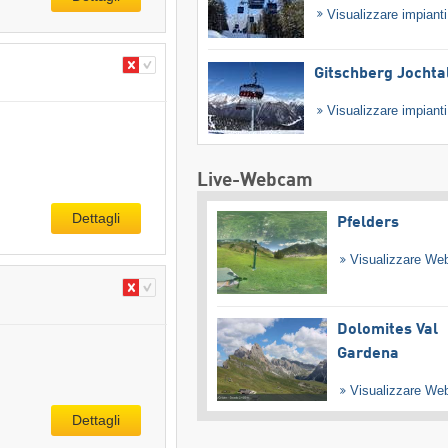
Visualizzare impiant
Gitschberg Jochta
Visualizzare impiant
Live-Webcam
Dettagli
Pfelders
Visualizzare W
Dolomites Val
Gardena
Visualizzare W
Dettagli