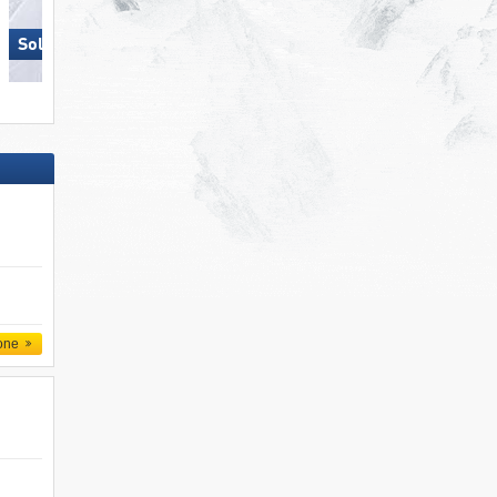
Solda all'Ortles
Obereggen
one