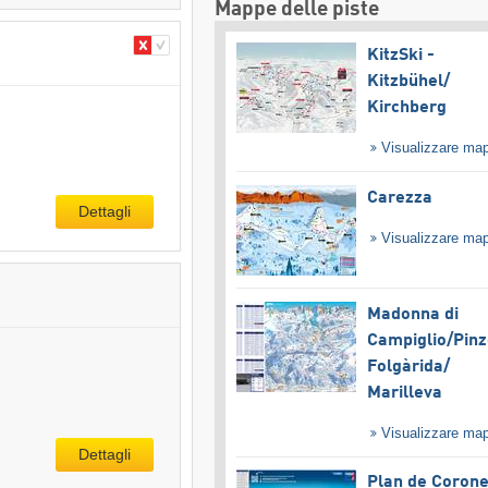
Mappe delle piste
KitzSki -
Kitzbühel/​
Kirchberg
Visualizzare ma
Carezza
Dettagli
Visualizzare ma
Madonna di
Campiglio/​Pinz
Folgàrida/​
Marilleva
Visualizzare ma
Dettagli
Plan de Coron