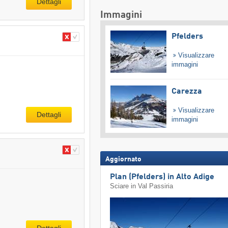
Dettagli
Immagini
Pfelders
Visualizzare
immagini
Carezza
Visualizzare
Dettagli
immagini
Aggiornato
Plan (Pfelders) in Alto Adige
Sciare in Val Passiria
Dettagli