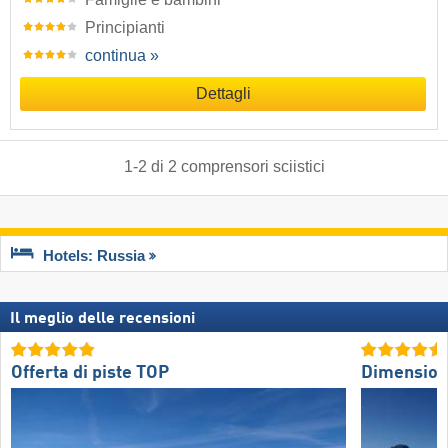
Principianti
continua »
Dettagli
1
-
2
di
2
comprensori sciistici
Hotels: Russia
Il meglio delle recensioni
Offerta di piste TOP
Dimension