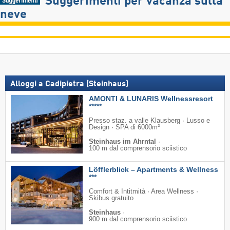
Suggerimenti per vacanza sulla
neve
Alloggi a Cadipietra (Steinhaus)
AMONTI & LUNARIS Wellnessresort
*****
Presso staz. a valle Klausberg · Lusso e
Design · SPA di 6000m²
Steinhaus im Ahrntal
·
100 m dal comprensorio sciistico
Löfflerblick – Apartments & Wellness
***
Comfort & Intitmità · Area Wellness ·
Skibus gratuito
Steinhaus
·
900 m dal comprensorio sciistico