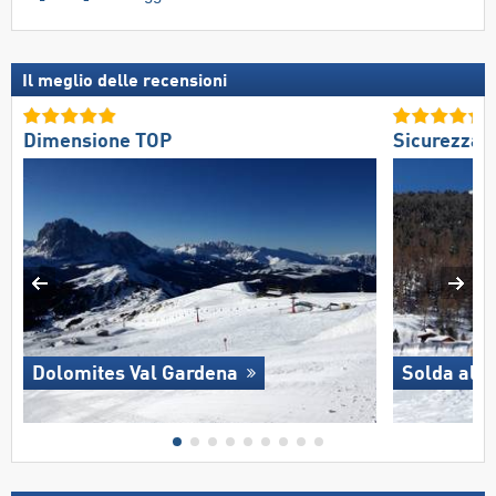
Il meglio delle recensioni
Dimensione TOP
Sicurezza 
Dolomites Val Gardena
Solda all'