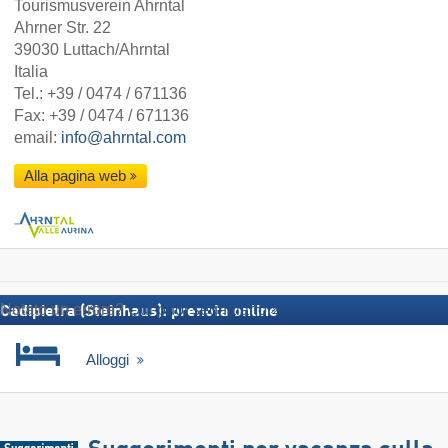
Tourismusverein Ahrntal
Ahrner Str. 22
39030 Luttach/Ahrntal
Italia
Tel.:
+39 / 0474 / 671136
Fax: +39 / 0474 / 671136
email:
info@ahrntal.com
Alla pagina web
Notato un errore?
Qui puoi segnalarlo
Cadipietra (Steinhaus): prenota online
Alloggi