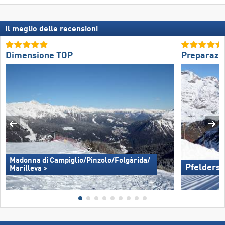
Il meglio delle recensioni
Dimensione TOP
Preparazio
Madonna di Campiglio/​Pinzolo/​Folgàrida/​
Pfelders
Marilleva