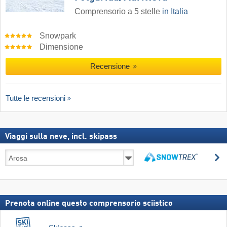
Comprensorio a 5 stelle
in Italia
Snowpark
Dimensione
Recensione
Tutte le recensioni
Viaggi sulla neve, incl. skipass
Viaggi
C
sulla
Cerca
neve,
incl.
skipass
Prenota online questo comprensorio sciistico