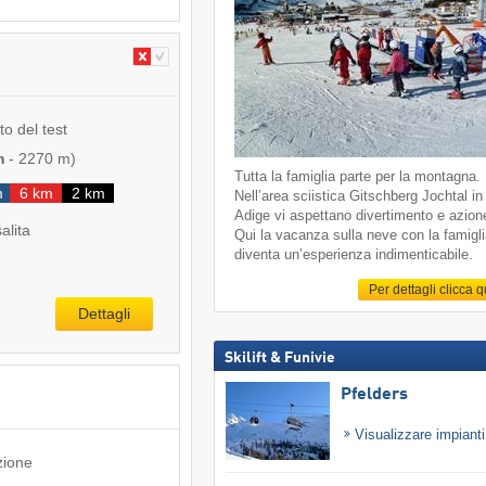
to del test
m
-
2270 m
)
Tutta la famiglia parte per la montagna.
m
6 km
2 km
Nell’area sciistica Gitschberg Jochtal in
Adige vi aspettano divertimento e azion
salita
Qui la vacanza sulla neve con la famigl
diventa un’esperienza indimenticabile.
Per dettagli clicca 
Dettagli
Skilift & Funivie
Pfelders
Visualizzare impiant
zione