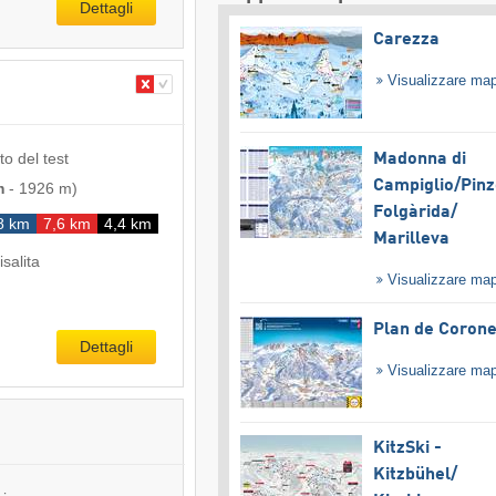
Dettagli
Carezza
Visualizzare ma
to del test
Madonna di
Campiglio/​Pinz
m
-
1926 m
)
Folgàrida/​
8 km
7,6 km
4,4 km
Marilleva
isalita
Visualizzare ma
Plan de Coron
Dettagli
Visualizzare ma
KitzSki -
Kitzbühel/​