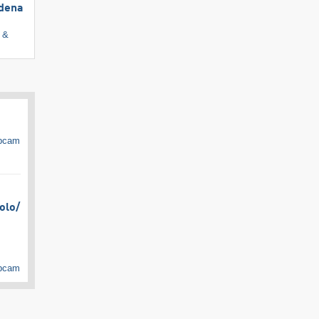
rdena
i &
ebcam
olo/​
ebcam