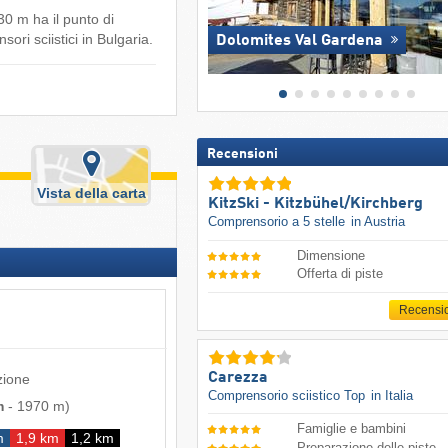
0 m ha il punto di
sori sciistici in Bulgaria.
Dolomites Val Gardena
Recensioni
Vista della carta
KitzSki - Kitzbühel/​Kirchberg
Comprensorio a 5 stelle
in Austria
Dimensione
Offerta di piste
Recensi
Carezza
zione
Comprensorio sciistico Top
in Italia
m
-
1970 m
)
Famiglie e bambini
m
1,9 km
1,2 km
Preparazione delle piste