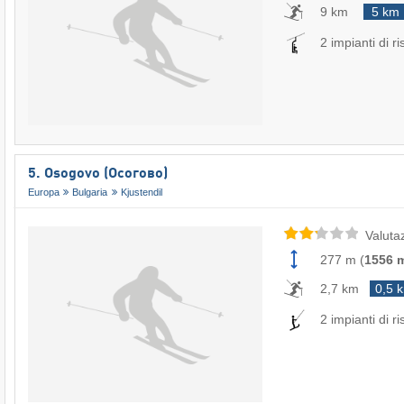
9 km
5 km
2 impianti di ri
5. Osogovo (Осогово)
Europa
Bulgaria
Kjustendil
Valuta
277 m
(
1556 
2,7 km
0,5 
2 impianti di ri