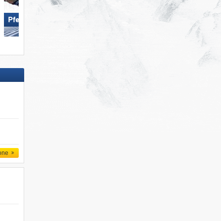
Pfelders
KitzSki - Kitzbühel/​Kirchberg
one