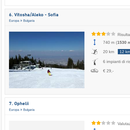
6. Vitosha/​Aleko - Sofia
Europa
Bulgaria
Risulta
740 m
(
1530 
20 km
12 k
6 impianti di ri
€ 29,-
7. Ophelii
Europa
Bulgaria
Valuta