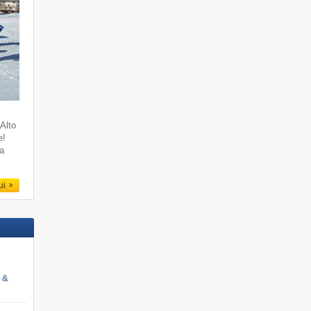
 Alto
e!
ia
qui
i &