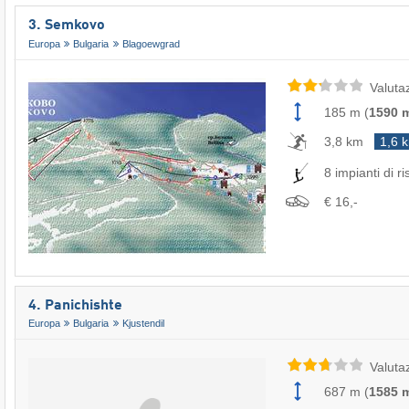
3. Semkovo
Europa
Bulgaria
Blagoewgrad
Valuta
185 m
(
1590 
3,8 km
1,6 
8 impianti di ri
€ 16,-
4. Panichishte
Europa
Bulgaria
Kjustendil
Valuta
687 m
(
1585 