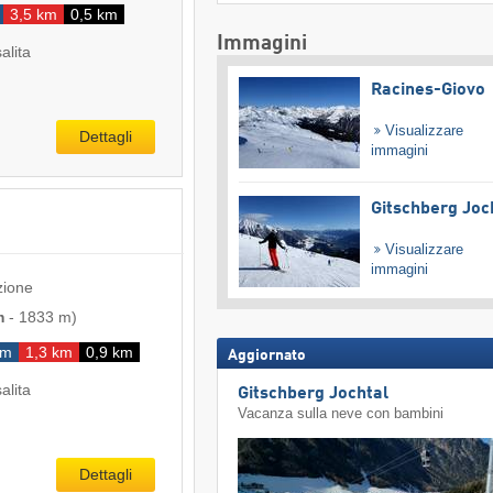
3,5 km
0,5 km
Immagini
salita
Racines-Giovo
Visualizzare
Dettagli
immagini
Gitschberg Joc
Visualizzare
immagini
zione
m
-
1833 m
)
km
1,3 km
0,9 km
Aggiornato
salita
Gitschberg Jochtal
Vacanza sulla neve con bambini
Dettagli