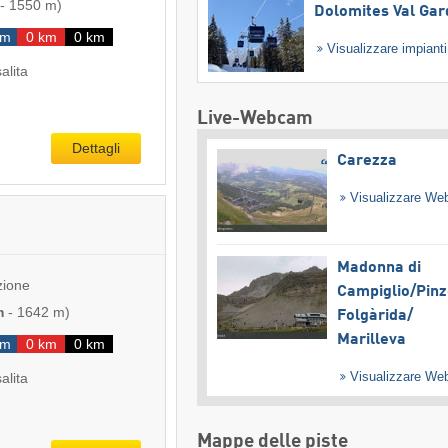
-
1550 m
)
Dolomites Val Ga
km
0 km
0 km
Visualizzare impiant
salita
Live-Webcam
Dettagli
Carezza
Visualizzare W
Madonna di
zione
Campiglio/​Pinz
m
-
1642 m
)
Folgàrida/​
Marilleva
km
0 km
0 km
Visualizzare W
salita
Mappe delle piste