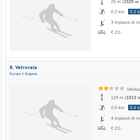
25 m
(
1525 m
0,2 km
0,2 
3 impianti di ri
€ 23,-
8. Vetrovala
Europa
Bulgaria
Valuta
129 m
(
1513 
0,6 km
0,6 
4 impianti di ri
€ 23,-