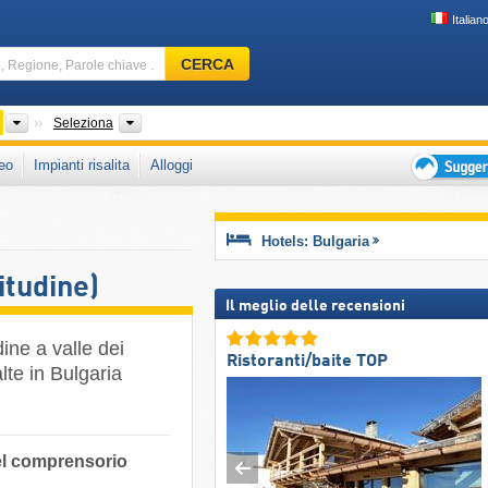
Italian
Comprensorio
CERCA
sciistico,
Regione,
Parole
Paesi
Catene montuose, Divisioni amministrative (Oblast)
Seleziona
chiave
eo
Impianti risalita
Alloggi
…
Suggeriment
per
vacanza
Hotels: Bulgaria
sciistica
itudine)
Il meglio delle recensioni
dine a valle dei
Ristoranti/baite TOP
alte in Bulgaria
 nel comprensorio