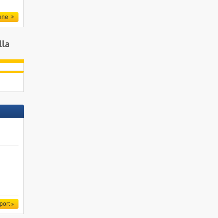
one
lla
port