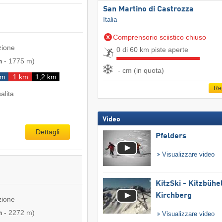
San Martino di Castrozza
Italia
Comprensorio sciistico chiuso
zione
0 di 60 km piste aperte
m
-
1775 m
)
- cm (in quota)
km
1 km
1,2 km
Re
salita
Video
Dettagli
Pfelders
Visualizzare video
KitzSki - Kitzbühel
Kirchberg
zione
m
-
2272 m
)
Visualizzare video