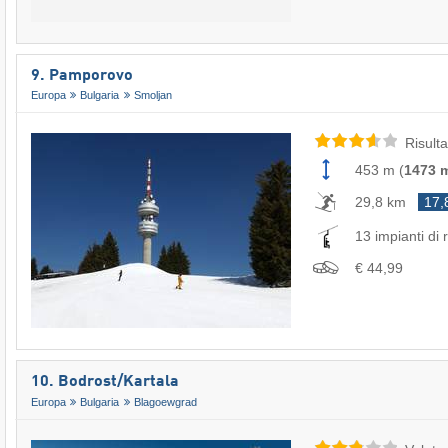
9. Pamporovo
Europa
Bulgaria
Smoljan
Risulta
453 m
(
1473 
29,8 km
17,
13 impianti di r
€ 44,99
10. Bodrost/​Kartala
Europa
Bulgaria
Blagoewgrad