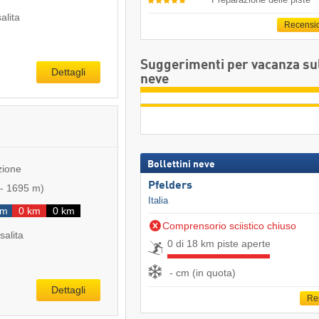
salita
Recensi
Suggerimenti per vacanza su
Dettagli
neve
Bollettini neve
zione
Pfelders
-
1695 m
)
Italia
km
0 km
0 km
Comprensorio sciistico chiuso
salita
0 di 18 km piste aperte
- cm (in quota)
Dettagli
Re