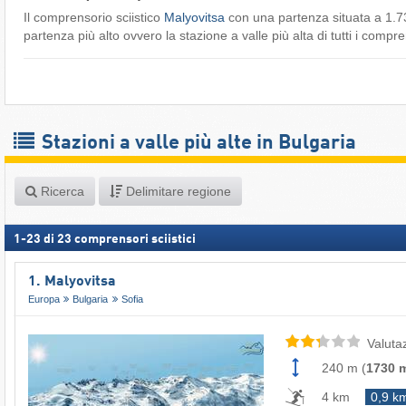
Il comprensorio sciistico
Malyovitsa
con una partenza situata a 1.73
partenza più alto ovvero la stazione a valle più alta di tutti i compren
Stazioni a valle più alte in Bulgaria
Ricerca
Delimitare regione
1
-
23
di
23
comprensori sciistici
1. Malyovitsa
Europa
Bulgaria
Sofia
Valuta
240 m
(
1730 
4 km
0,9 k