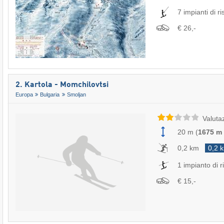
7 impianti di ri
€ 26,-
2. Kartola - Momchilovtsi
Europa
Bulgaria
Smoljan
Valuta
20 m
(
1675 m
0,2 km
0,2 
1 impianto di ri
€ 15,-