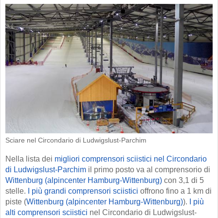
Sciare nel Circondario di Ludwigslust-Parchim
Nella lista dei
migliori comprensori sciistici nel Circondario
di Ludwigslust-Parchim
il primo posto va al comprensorio di
Wittenburg (alpincenter Hamburg-Wittenburg)
con 3,1 di 5
stelle.
I più grandi comprensori sciistici
offrono fino a 1 km di
piste (
Wittenburg (alpincenter Hamburg-Wittenburg)
).
I più
alti comprensori sciistici
nel Circondario di Ludwigslust-