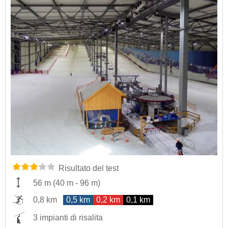
Risultato del test
56 m
(
40 m
-
96 m
)
0,8 km
0,5 km
0,2 km
0,1 km
3 impianti di risalita