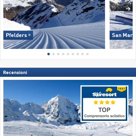
Pfelders
San Marti
Recensioni