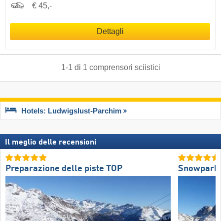
€ 45,-
Dettagli
1
-
1
di
1
comprensori sciistici
Hotels: Ludwigslust-Parchim
Il meglio delle recensioni
Preparazione delle piste TOP
Snowpark