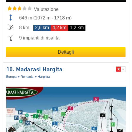
Valutazione
646 m
(
1072 m
-
1718 m
)
8 km
2,6 km
4,2 km
1,2 km
9 impianti di risalita
Dettagli
10. Madarasi Hargita
Europa
Romania
Harghita