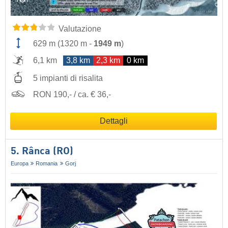
Valutazione
629 m
(
1320 m
-
1949 m
)
6,1 km
3,8 km
2,3 km
0 km
5 impianti di risalita
RON 190,- / ca. € 36,-
Dettagli
5. Rânca (RO)
Europa
Romania
Gorj