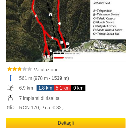
Valutazione
561 m
(
978 m
-
1539 m
)
6,9 km
1,8 km
5,1 km
0 km
7 impianti di risalita
RON 170,- / ca. € 32,-
Dettagli