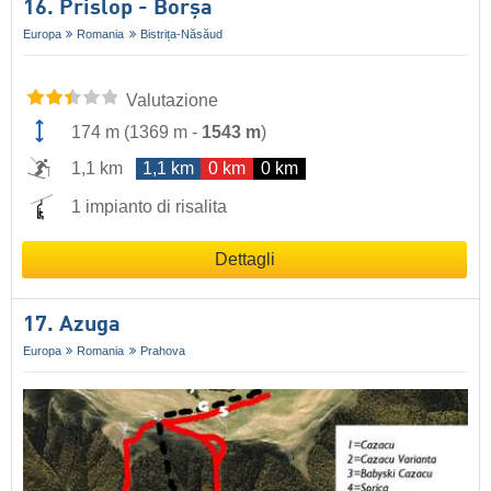
16. Prislop - Borșa
Europa
Romania
Bistrița-Năsăud
Valutazione
174 m
(
1369 m
-
1543 m
)
1,1 km
1,1 km
0 km
0 km
1 impianto di risalita
Dettagli
17. Azuga
Europa
Romania
Prahova