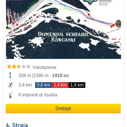
Valutazione
338 m
(
1580 m
-
1918 m
)
3,4 km
0,6 km
1,4 km
1,4 km
6 impianti di risalita
Dettagli
6. Straja