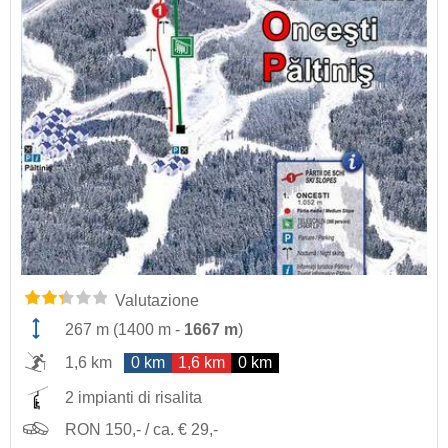
Valutazione
267 m
(
1400 m
-
1667 m
)
1,6 km
0 km
1,6 km
0 km
2 impianti di risalita
RON 150,- / ca. € 29,-