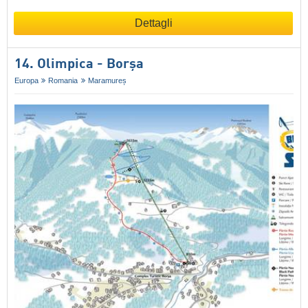
Dettagli
14. Olimpica - Borșa
Europa
Romania
Maramureș