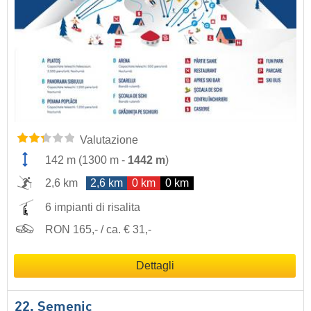
Valutazione
142 m
(
1300 m
-
1442 m
)
2,6 km
2,6 km
0 km
0 km
6 impianti di risalita
RON 165,- / ca. € 31,-
Dettagli
22. Semenic