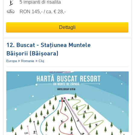
5 impianti di risalita
RON 145,- / ca. € 28,-
Dettagli
12. Buscat - Staţiunea Muntele
Băişorii (Băișoara)
Europa
Romania
Cluj