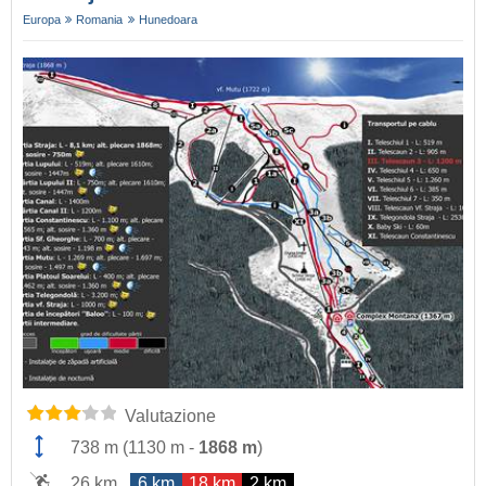
Europa
Romania
Hunedoara
Valutazione
738 m
(
1130 m
-
1868 m
)
26 km
6 km
18 km
2 km