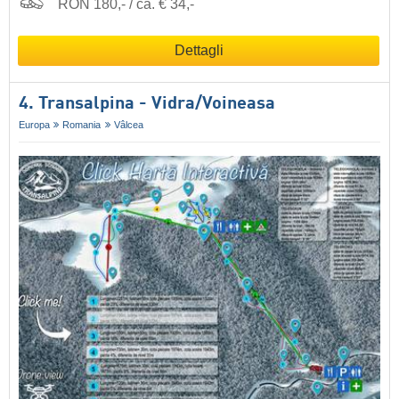
RON 180,- / ca. € 34,-
Dettagli
4. Transalpina - Vidra/​Voineasa
Europa
Romania
Vâlcea