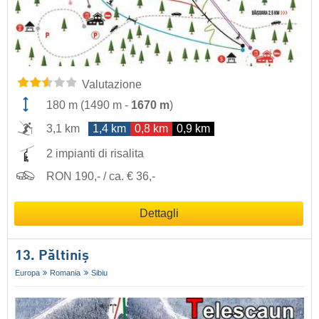
Valutazione
180 m
(
1490 m
-
1670 m
)
3,1 km
1,4 km
0,8 km
0,9 km
2 impianti di risalita
RON 190,- / ca. € 36,-
Dettagli
13. Păltiniș
Europa
Romania
Sibiu