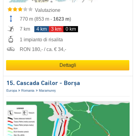
Valutazione
770 m
(
853 m
-
1623 m
)
7 km
4 km
3 km
0 km
1 impianto di risalita
RON 180,- / ca. € 34,-
Dettagli
15. Cascada Cailor - Borșa
Europa
Romania
Maramureș