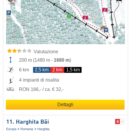
Valutazione
200 m
(
1480 m
-
1680 m
)
6 km
2,5 km
2 km
1,5 km
4 impianti di risalita
RON 166,- / ca. € 32,-
Dettagli
11. Harghita Băi
Europa
Romania
Harghita