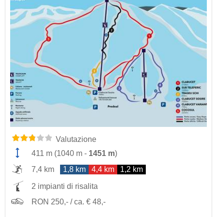
Valutazione
411 m
(
1040 m
-
1451 m
)
7,4 km
1,8 km
4,4 km
1,2 km
2 impianti di risalita
RON 250,- / ca. € 48,-