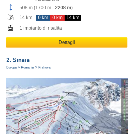
508 m
(
1700 m
-
2208 m
)
14 km
0 km
0 km
14 km
1 impianto di risalita
Dettagli
2. Sinaia
Europa
Romania
Prahova