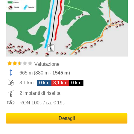
Valutazione
665 m
(
880 m
-
1545 m
)
3,1 km
0 km
3,1 km
0 km
2 impianti di risalita
RON 100,- / ca. € 19,-
Dettagli