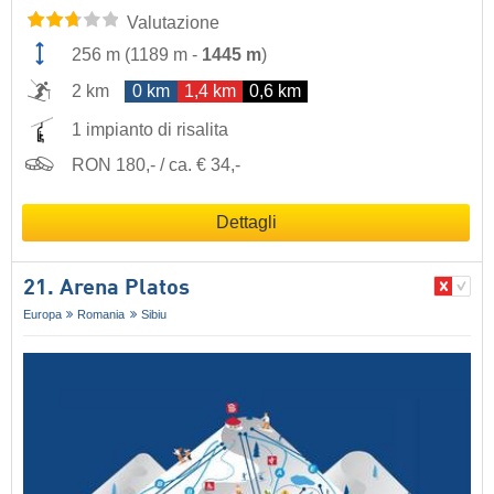
Valutazione
256 m
(
1189 m
-
1445 m
)
2 km
0 km
1,4 km
0,6 km
1 impianto di risalita
RON 180,- / ca. € 34,-
Dettagli
21. Arena Platos
Europa
Romania
Sibiu