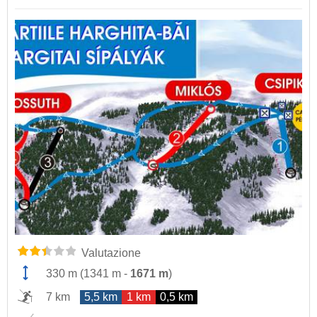
Valutazione
330 m
(
1341 m
-
1671 m
)
7 km
5,5 km
1 km
0,5 km