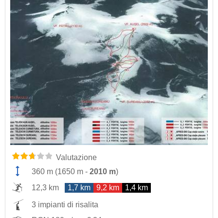
Valutazione
360 m
(
1650 m
-
2010 m
)
12,3 km
1,7 km
9,2 km
1,4 km
3 impianti di risalita