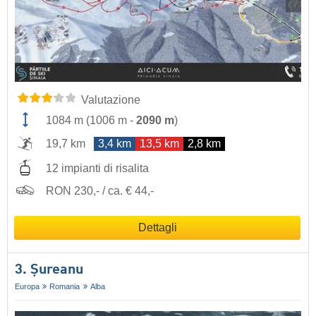
Valutazione
1084 m
(
1006 m
-
2090 m
)
19,7 km
3,4 km
13,5 km
2,8 km
12 impianti di risalita
RON 230,- / ca. € 44,-
Dettagli
3. Șureanu
Europa
Romania
Alba