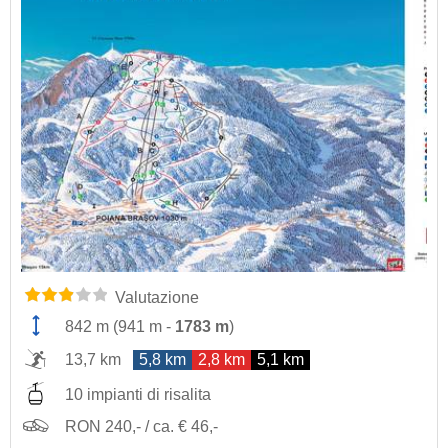
Valutazione
842 m
(
941 m
-
1783 m
)
13,7 km
5,8 km
2,8 km
5,1 km
10 impianti di risalita
RON 240,- / ca. € 46,-