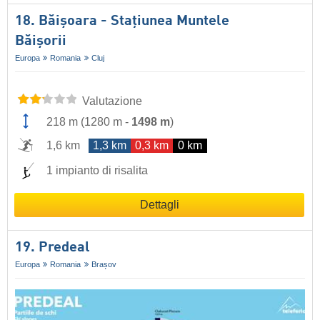
18. Băişoara - Staţiunea Muntele
Băişorii
Europa
Romania
Cluj
Valutazione
218 m
(
1280 m
-
1498 m
)
1,6 km
1,3 km
0,3 km
0 km
1 impianto di risalita
Dettagli
19. Predeal
Europa
Romania
Brașov