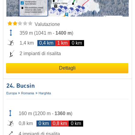
Valutazione
359 m
(
1041 m
-
1400 m
)
1,4 km
0,4 km
1 km
0 km
2 impianti di risalita
Dettagli
24. Bucsin
Europa
Romania
Harghita
160 m
(
1200 m
-
1360 m
)
0,8 km
0 km
0,8 km
0 km
4 impianti di risalita