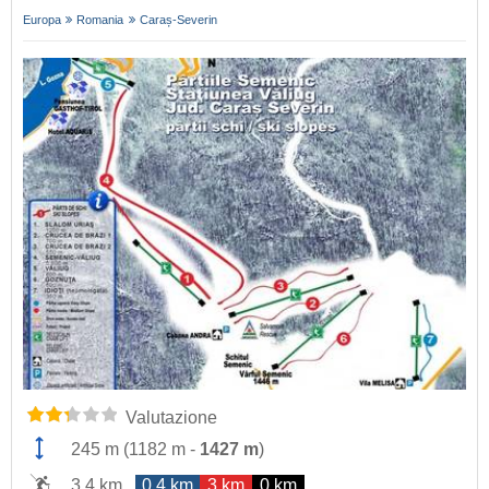
Europa
Romania
Caraș-Severin
Valutazione
245 m
(
1182 m
-
1427 m
)
3,4 km
0,4 km
3 km
0 km