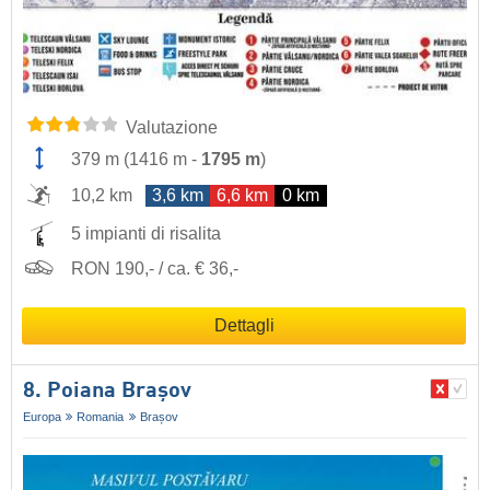
Valutazione
379 m
(
1416 m
-
1795 m
)
10,2 km
3,6 km
6,6 km
0 km
5 impianti di risalita
RON 190,- / ca. € 36,-
Dettagli
8. Poiana Brașov
Europa
Romania
Brașov