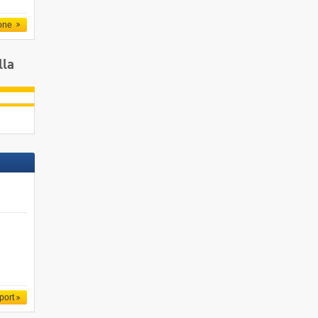
one
lla
port