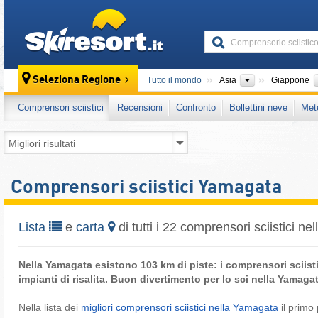
skiresort
Continenti
Seleziona Regione
Tutto il mondo
Asia
Giappone
Comprensori sciistici
Recensioni
Confronto
Bollettini neve
Met
Comprensori sciistici Yamagata
Lista
e
carta
di tutti i 22 comprensori sciistici n
Nella Yamagata esistono 103 km di piste: i comprensori sciisti
impianti di risalita. Buon divertimento per lo sci nella Yamagat
Nella lista dei
migliori comprensori sciistici nella Yamagata
il primo