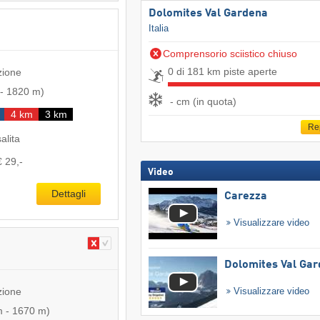
Dolomites Val Gardena
Italia
Comprensorio sciistico chiuso
0 di 181 km piste aperte
zione
-
1820 m
)
- cm (in quota)
4 km
3 km
Re
salita
€ 29,-
Video
Dettagli
Carezza
Visualizzare video
Dolomites Val Ga
zione
Visualizzare video
m
-
1670 m
)