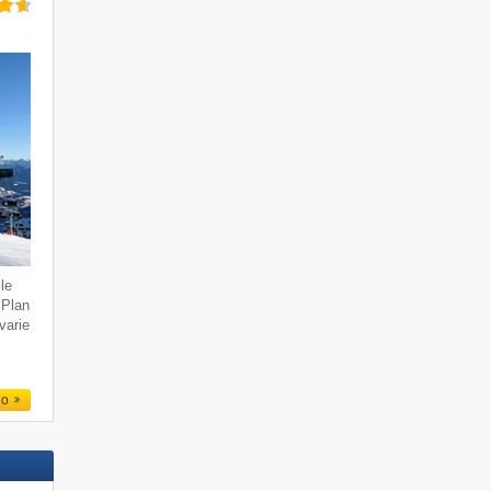
le
 Plan
varie
io