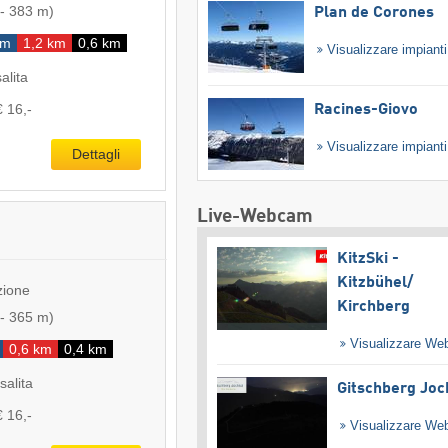
-
383 m
)
Plan de Corones
km
1,2 km
0,6 km
Visualizzare impiant
salita
€ 16,-
Racines-Giovo
Visualizzare impiant
Dettagli
Live-Webcam
KitzSki -
Kitzbühel/​
zione
Kirchberg
-
365 m
)
Visualizzare W
0,6 km
0,4 km
salita
Gitschberg Joc
€ 16,-
Visualizzare W