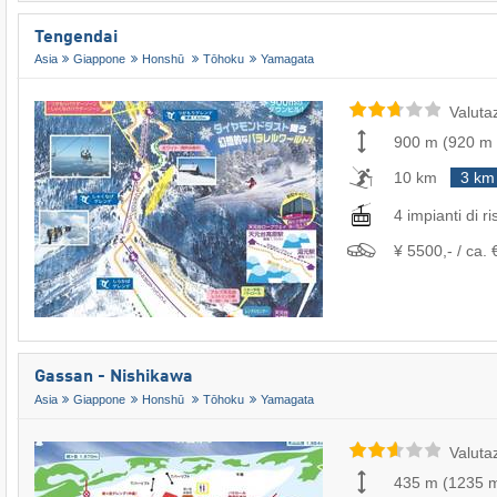
Tengendai
Asia
Giappone
Honshū
Tōhoku
Yamagata
Valuta
900 m
(
920 m
10 km
3 km
4 impianti di ri
¥ 5500,- / ca. 
Gassan - Nishikawa
Asia
Giappone
Honshū
Tōhoku
Yamagata
Valuta
435 m
(
1235 