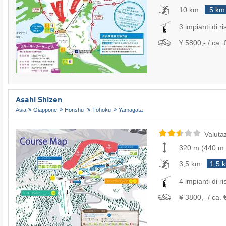
10 km
5 km
3 impianti di ri
¥ 5800,- / ca. 
Asahi Shizen
Asia
Giappone
Honshū
Tōhoku
Yamagata
Valuta
320 m
(
440 m
3,5 km
1,5 
4 impianti di ri
¥ 3800,- / ca. 