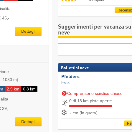
isalita
Recensi
€ 45,-
Suggerimenti per vacanza su
Dettagli
neve
Bollettini neve
zione
Pfelders
-
1030 m
)
Italia
km
2,9 km
0,8 km
Comprensorio sciistico chiuso
salita
0 di 18 km piste aperte
€ 29,-
- cm (in quota)
Dettagli
Re