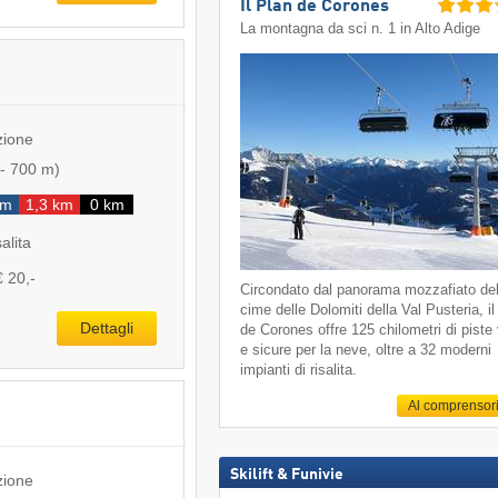
Il Plan de Corones
La montagna da sci n. 1 in Alto Adige
zione
-
700 m
)
km
1,3 km
0 km
salita
€ 20,-
Circondato dal panorama mozzafiato del
cime delle Dolomiti della Val Pusteria, il
Dettagli
de Corones offre 125 chilometri di piste 
e sicure per la neve, oltre a 32 moderni
impianti di risalita.
Al comprensor
Skilift & Funivie
zione