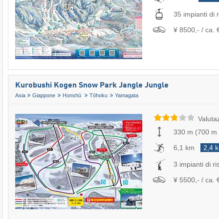
35 impianti di r
¥ 8500,- / ca. 
Kurobushi Kogen Snow Park Jangle Jungle
Asia
Giappone
Honshū
Tōhoku
Yamagata
Valuta
330 m
(
700 m
6,1 km
2,4 
3 impianti di ri
¥ 5500,- / ca. 