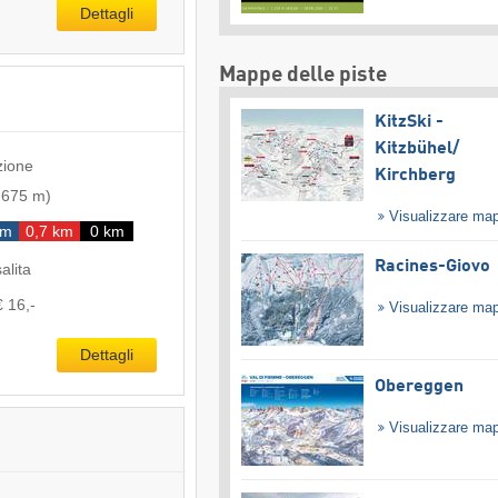
Dettagli
Mappe delle piste
KitzSki -
Kitzbühel/​
zione
Kirchberg
-
675 m
)
Visualizzare ma
km
0,7 km
0 km
Racines-Giovo
salita
€ 16,-
Visualizzare ma
Dettagli
Obereggen
Visualizzare ma