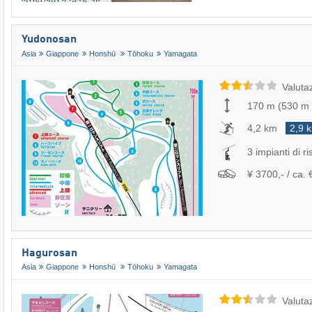
Yudonosan
Asia
Giappone
Honshū
Tōhoku
Yamagata
Valuta
170 m
(
530 m
4,2 km
2,9 
3 impianti di ri
¥ 3700,- / ca. 
Hagurosan
Asia
Giappone
Honshū
Tōhoku
Yamagata
Valuta