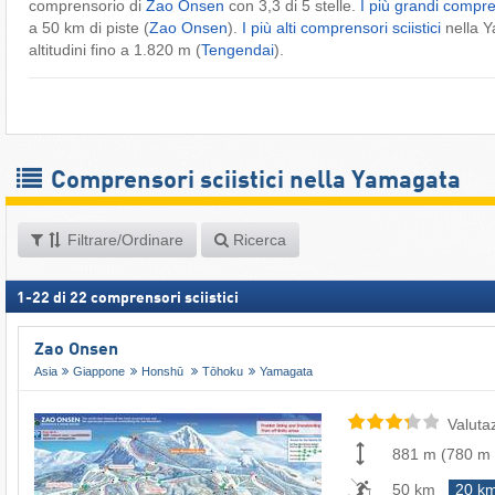
comprensorio di
Zao Onsen
con 3,3 di 5 stelle.
I più grandi compren
a 50 km di piste (
Zao Onsen
).
I più alti comprensori sciistici
nella 
altitudini fino a 1.820 m (
Tengendai
).
Comprensori sciistici nella Yamagata
Filtrare/Ordinare
Ricerca
1
-
22
di
22
comprensori sciistici
Zao Onsen
Asia
Giappone
Honshū
Tōhoku
Yamagata
Valuta
881 m
(
780 m
50 km
20 k