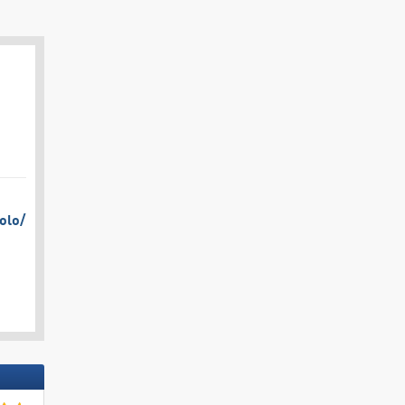
olo/​