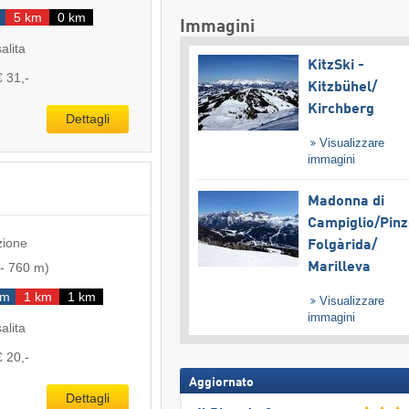
5 km
0 km
Immagini
salita
KitzSki -
€ 31,-
Kitzbühel/​
Kirchberg
Dettagli
Visualizzare
immagini
Madonna di
Campiglio/​Pinz
zione
Folgàrida/​
Marilleva
-
760 m
)
km
1 km
1 km
Visualizzare
immagini
salita
€ 20,-
Aggiornato
Dettagli