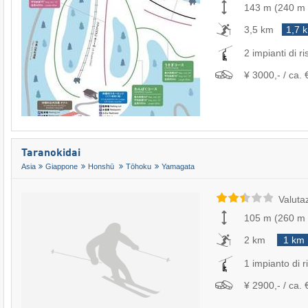
143 m
(
240 m
3,5 km
1,7 
2 impianti di ri
¥ 3000,- / ca. 
Taranokidai
Asia
Giappone
Honshū
Tōhoku
Yamagata
Valuta
105 m
(
260 m
2 km
1 km
1 impianto di ri
¥ 2900,- / ca. 