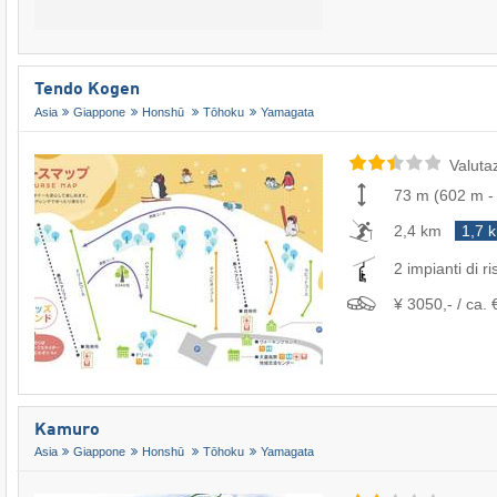
Tendo Kogen
Asia
Giappone
Honshū
Tōhoku
Yamagata
Valuta
73 m
(
602 m
2,4 km
1,7 
2 impianti di ri
¥ 3050,- / ca. 
Kamuro
Asia
Giappone
Honshū
Tōhoku
Yamagata