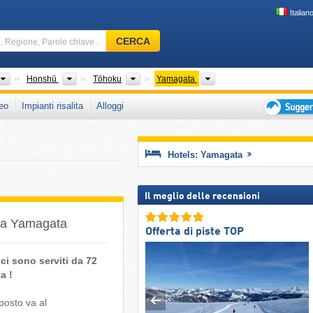
Italian
Comprensorio
CERCA
sciistico,
Regione,
Parole
Paesi
Isole
Regioni
Prefetture
Honshū
Tōhoku
Yamagata
chiave
eo
Impianti risalita
Alloggi
…
Suggeriment
per
vacanza
Hotels: Yamagata
sciistica
Il meglio delle recensioni
ella Yamagata
Offerta di piste TOP
ci sono serviti da 72
a !
 posto va al