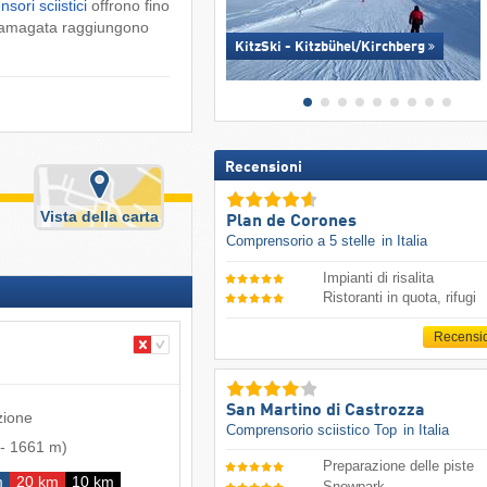
sori sciistici
offrono fino
Yamagata raggiungono
KitzSki - Kitzbühel/​Kirchberg
Recensioni
Vista della carta
Plan de Corones
Comprensorio a 5 stelle
in Italia
Impianti di risalita
Ristoranti in quota, rifugi
Recensi
San Martino di Castrozza
zione
Comprensorio sciistico Top
in Italia
-
1661 m
)
Preparazione delle piste
m
20 km
10 km
Snowpark