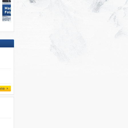
Madonna di Campiglio/​Pinzolo/​
Dolomites Val Gardena
Folgàrida/​Marilleva
one