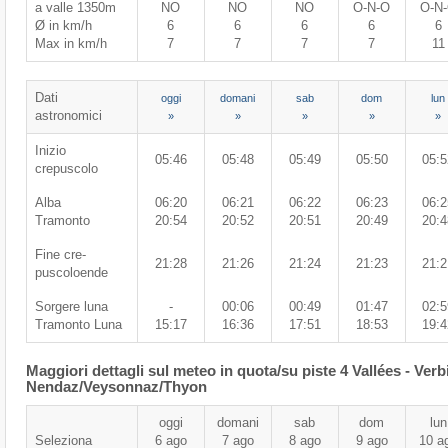
a valle 1350m
NO
NO
NO
O-N-O
O-N
Ø in km/h
6
6
6
6
6
Max in km/h
7
7
7
7
11
Dati
oggi
domani
sab
dom
lun
astronomici
»
»
»
»
»
Inizio
05:46
05:48
05:49
05:50
05:5
crepuscolo
Alba
06:20
06:21
06:22
06:23
06:2
Tramonto
20:54
20:52
20:51
20:49
20:4
Fine cre-
21:28
21:26
21:24
21:23
21:2
puscoloende
Sorgere luna
-
00:06
00:49
01:47
02:5
Tramonto Luna
15:17
16:36
17:51
18:53
19:4
Maggiori dettagli sul meteo in quota/su piste 4 Vallées - Verb
Nendaz/​Veysonnaz/​Thyon
oggi
domani
sab
dom
lun
Seleziona
6 ago
7 ago
8 ago
9 ago
10 a