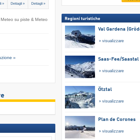
i »
Dettagli »
Dettagli »
Regioni turistiche
/ Meteo su piste & Meteo
n
Val Gardena (Gröd
visualizzare
uzione »
Saas-Fee/​Saastal
visualizzare
Ötztal
ve
visualizzare
Plan de Corones
visualizzare