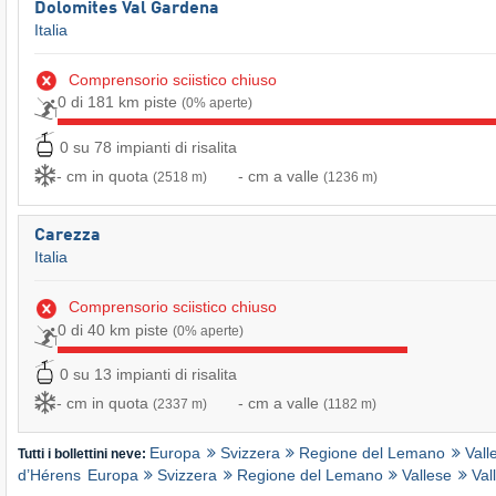
Dolomites Val Gardena
Italia
Comprensorio sciistico chiuso
0 di 181 km piste
(0% aperte)
0 su 78 impianti di risalita
- cm in quota
- cm a valle
(2518 m)
(1236 m)
Carezza
Italia
Comprensorio sciistico chiuso
0 di 40 km piste
(0% aperte)
0 su 13 impianti di risalita
- cm in quota
- cm a valle
(2337 m)
(1182 m)
Europa
Svizzera
Regione del Lemano
Vall
Tutti i bollettini neve:
d’Hérens
Europa
Svizzera
Regione del Lemano
Vallese
Val