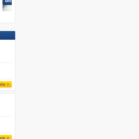
Gitschberg Jochtal
Obereggen
one
one