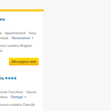
els
te · Appartamenti · Area
dsclub ·
Recensione
io sciistico Brigels/​
st
Alla pagina web
ts
giovia Faschina · Sauna ·
kibus ·
Dettagli
sorio sciistico Damüls