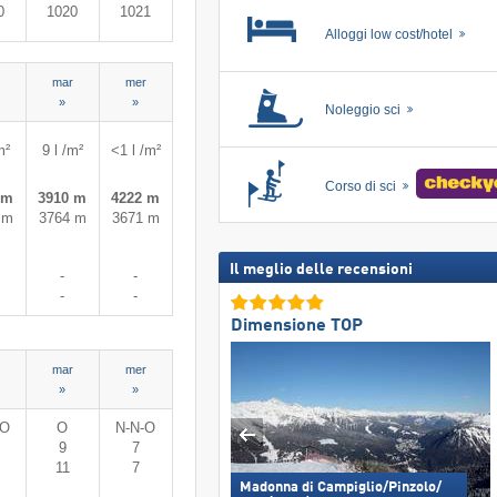
0
1020
1021
Alloggi low cost/hotel
mar
mer
»
»
Noleggio sci
m²
9 l /m²
<1 l /m²
Corso di sci
 m
3910 m
4222 m
 m
3764 m
3671 m
Il meglio delle recensioni
-
-
-
-
Dimensione TOP
mar
mer
»
»
-O
O
N-N-O
9
7
11
7
Madonna di Campiglio/​Pinzolo/​