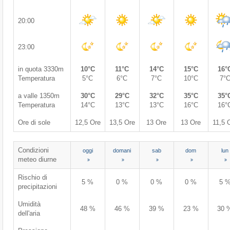
20:00
23:00
in quota 3330m
10°C
11°C
14°C
15°C
16°
Temperatura
5°C
6°C
7°C
10°C
7°
a valle 1350m
30°C
29°C
32°C
35°C
35°
Temperatura
14°C
13°C
13°C
16°C
16°
Ore di sole
12,5 Ore
13,5 Ore
13 Ore
13 Ore
11,5 
Condizioni
oggi
domani
sab
dom
lun
meteo diurne
Rischio di
5 %
0 %
0 %
0 %
5 
precipitazioni
Umidità
48 %
46 %
39 %
23 %
30 
dell'aria