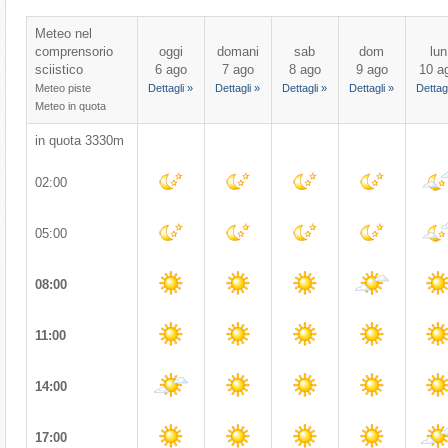
Meteo nel
comprensorio
oggi
domani
sab
dom
lun
sciistico
6 ago
7 ago
8 ago
9 ago
10 a
Meteo piste
Dettagli »
Dettagli »
Dettagli »
Dettagli »
Dettagl
Meteo in quota
in quota 3330m
02:00
05:00
08:00
11:00
14:00
17:00