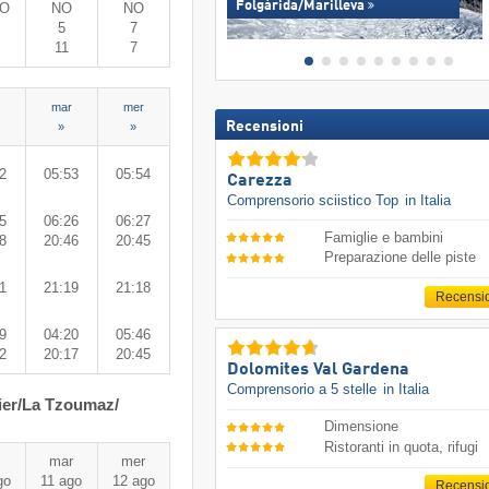
Folgàrida/​Marilleva
-O
NO
NO
5
7
11
7
mar
mer
Recensioni
»
»
2
05:53
05:54
Carezza
Comprensorio sciistico Top
in Italia
5
06:26
06:27
Famiglie e bambini
8
20:46
20:45
Preparazione delle piste
1
21:19
21:18
Recensi
9
04:20
05:46
2
20:17
20:45
Dolomites Val Gardena
Comprensorio a 5 stelle
in Italia
ier/​La Tzoumaz/​
Dimensione
Ristoranti in quota, rifugi
mar
mer
go
11 ago
12 ago
Recensi