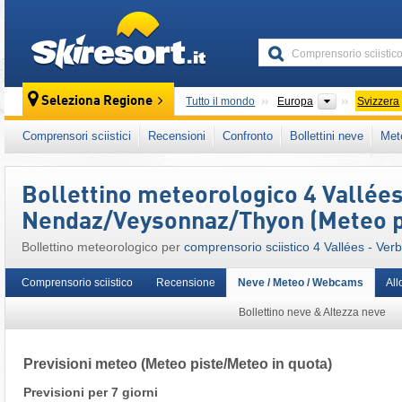
skiresort
Continenti
Seleziona Regione
Tutto il mondo
Europa
Svizzera
Continenti
Tutto il mondo
Europa
Svizzera
Comprensori sciistici
Recensioni
Confronto
Bollettini neve
Met
Questo comprensorio sciistico è presente an
Alpi Svizzere
,
Alpi Occidentali
,
Alpi
,
Europa 
Bollettino meteorologico 4 Vallées
Nendaz/​Veysonnaz/​Thyon (Meteo p
Bollettino meteorologico per
comprensorio sciistico 4 Vallées - Ve
Comprensorio sciistico
Recensione
Neve / Meteo / Webcams
All
Bollettino neve & Altezza neve
Previsioni meteo
(Meteo piste/Meteo in quota)
Previsioni per 7 giorni