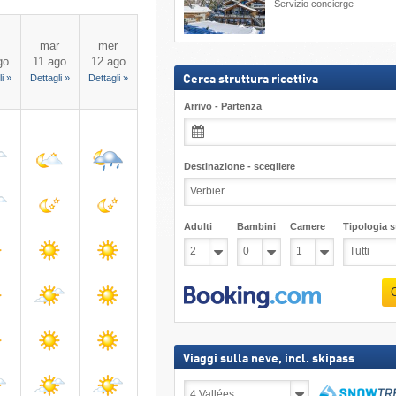
Servizio concierge
mar
mer
go
11 ago
12 ago
i »
Dettagli »
Dettagli »
Cerca struttura ricettiva
Arrivo - Partenza
Destinazione - scegliere
Adulti
Bambini
Camere
Tipologia st
Viaggi sulla neve, incl. skipass
Viaggi