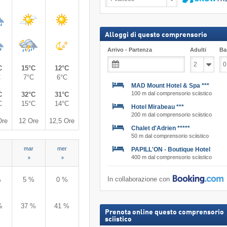
sulla
neve,
Cerca
incl.
skipass
Alloggi di questo comprensorio
Arrivo - Partenza
Adulti
Ba
C
15°C
12°C
C
7°C
6°C
MAD Mount Hotel & Spa ***
100 m dal comprensorio sciistico
C
32°C
31°C
C
15°C
14°C
Hotel Mirabeau ***
200 m dal comprensorio sciistico
Ore
12 Ore
12,5 Ore
Chalet d'Adrien *****
50 m dal comprensorio sciistico
mar
mer
PAPILL'ON - Boutique Hotel
400 m dal comprensorio sciistico
In collaborazione con
%
5 %
0 %
%
37 %
41 %
Prenota online questo comprensorio
sciistico