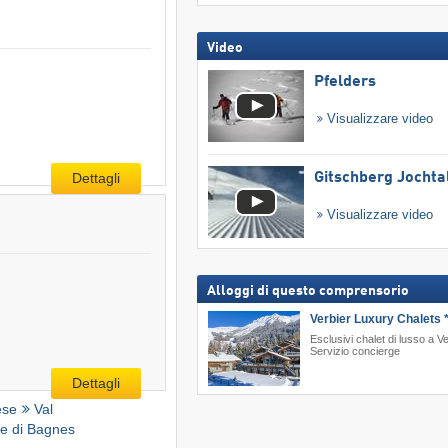
Video
Pfelders
Visualizzare video
Dettagli
Gitschberg Jochta
Visualizzare video
Alloggi di questo comprensorio
Verbier Luxury Chalets *
Esclusivi chalet di lusso a Ve
Servizio concierge
Dettagli
ese
Val
le di Bagnes