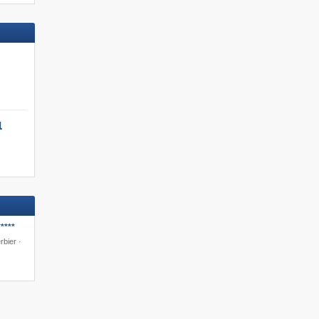
l
****
rbier ·