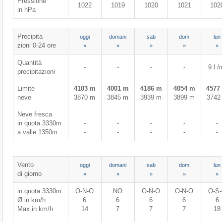
Pressione
1022
1019
1020
1021
102
in hPa
Precipita
oggi
domani
sab
dom
lun
zioni 0-24 ore
»
»
»
»
»
Quantità
-
-
-
-
9 l /
precipitazioni
Limite
4103 m
4001 m
4186 m
4054 m
4577
neve
3870 m
3845 m
3939 m
3899 m
3742
Neve fresca
in quota 3330m
-
-
-
-
-
a valle 1350m
-
-
-
-
-
Vento
oggi
domani
sab
dom
lun
di giorno
»
»
»
»
»
in quota 3330m
O-N-O
NO
O-N-O
O-N-O
O-S
Ø in km/h
6
6
6
6
6
Max in km/h
14
7
7
7
18