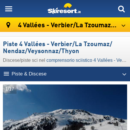
skiresort
4 Vallées - Verbier/​La Tzoumaz/​Nendaz/​Veysonnaz/​Thyon
Piste 4 Vallées - Verbier/​La Tzoumaz/​
Nendaz/​Veysonnaz/​Thyon
Discese/​piste sci nel
comprensorio sciistico 4 Vallées - Verbier/​La Tzoumaz/​Nendaz/​Veysonnaz/​Thyon
Piste & Discese
1/17