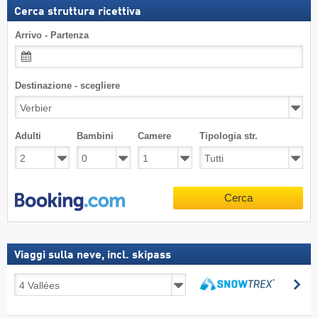
Cerca struttura ricettiva
Arrivo - Partenza
Destinazione - scegliere
Adulti
Bambini
Camere
Tipologia str.
Cerca
Viaggi sulla neve, incl. skipass
Viaggi
Ce
sulla
Cerca
neve,
incl.