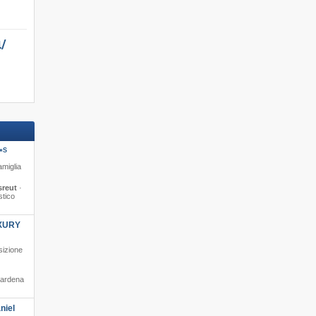
/​
S
*
amiglia
sreut
·
stico
XURY
sizione
Gardena
niel