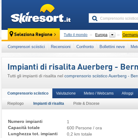
skiresort
Continenti
Seleziona Regione
Tutto il mondo
Europa
Germani
Questo comprensorio sciistico è presente an
Comprensori sciistici
Recensioni
Confronto
Bollettini neve
Met
Baviera Meridionale
,
Germania Meridionale
Impianti di risalita Auerberg - Be
Tutti gli impianti di risalita nel
comprensorio sciistico Auerberg - Be
Comprensorio sciistico
Valutazione
Meteo / Webcams
Alloggi
Riepilogo
Impianti di risalita
Piste & Discese
Numero impianti
1
Capacità totale
600 Persone / ora
Lunghezza tot. impianti
0,2 km totale