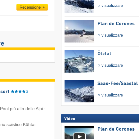
visualizzare
Recensione
Plan de Corones
visualizzare
ve
Ötztal
visualizzare
Saas-Fee/​Saastal
sort
S
visualizzare
Pool più alta delle Alpi ·
Video
o sciistico Kühtai
Plan de Corones