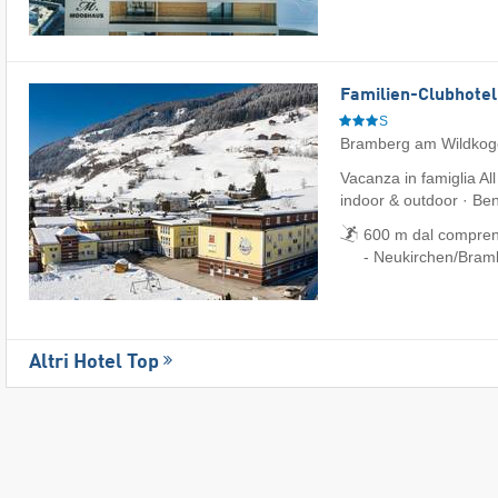
Familien-Clubhotel
S
Bramberg am Wildkog
Vacanza in famiglia All
indoor & outdoor · Be
600 m dal comprens
- Neukirchen/​Bra
Altri Hotel Top