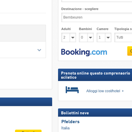
Destinazione - scegliere
Adulti
Bambini
Camere
Tipologia st
Prenota online questo comprensorio
sciistico
Alloggi low cost/hotel
Bollettini neve
Pfelders
Italia