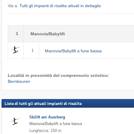
Vai a:
Tutti gli impianti di risalita attuali in dettaglio
1
Manovia/Babylift
1
Manovia/Babylift a fune bassa
Località in prossimità del comprensorio sciistico:
Bernbeuren
Lista di tutti gli attuali impianti di risalita
Skilift am Auerberg
Manovia/Babylift a fune bassa
Lunghezza: 150 m