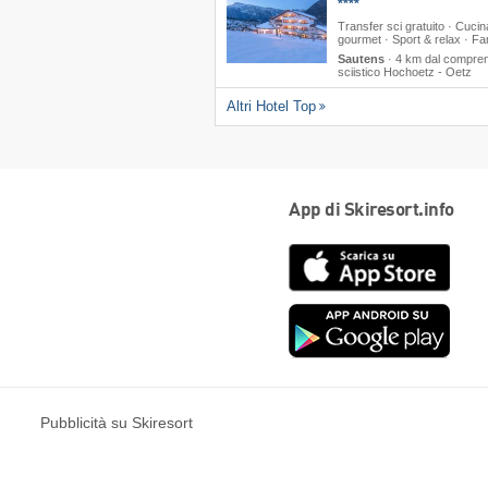
****
Transfer sci gratuito · Cucin
gourmet · Sport & relax · Fa
Sautens
·
4 km dal compren
sciistico Hochoetz - Oetz
Altri Hotel Top
App di Skiresort.info
App
Store
Goog
play
Pubblicità su Skiresort