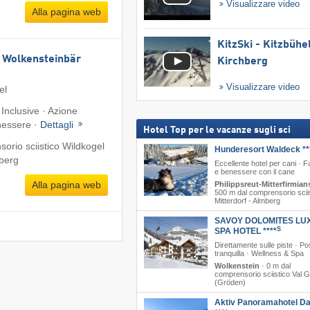
Visualizzare video
Alla pagina web
KitzSki - Kitzbühel
 Wolkensteinbär
Kirchberg
Visualizzare video
el
 Inclusive · Azione
nessere ·
Dettagli
Hotel Top per le vacanze sugli sci
orio sciistico Wildkogel
Hunderesort Waldeck **
mberg
Eccellente hotel per cani · F
e benessere con il cane
Alla pagina web
Philippsreut-Mitterfirmian
500 m dal comprensorio scii
Mitterdorf - Almberg
SAVOY DOLOMITES LU
S
SPA HOTEL ****
Direttamente sulle piste · Po
tranquilla · Wellness & Spa
Wolkenstein
·
0 m dal
comprensorio sciistico Val 
(Gröden)
Aktiv Panoramahotel Da