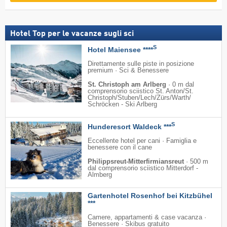
Hotel Top per le vacanze sugli sci
S
Hotel Maiensee ****
Direttamente sulle piste in posizione
premium · Sci & Benessere
St. Christoph am Arlberg
·
0 m dal
comprensorio sciistico St. Anton/​St.
Christoph/​Stuben/​Lech/​Zürs/​Warth/​
Schröcken - Ski Arlberg
S
Hunderesort Waldeck ***
Eccellente hotel per cani · Famiglia e
benessere con il cane
Philippsreut-Mitterfirmiansreut
·
500 m
dal comprensorio sciistico Mitterdorf -
Almberg
Gartenhotel Rosenhof bei Kitzbühel
***
Camere, appartamenti & case vacanza ·
Benessere · Skibus gratuito