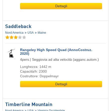
Dettagli
Saddleback
Nord America
USA
Maine
Rangeley High Speed Quad (AnnoCostruz.
2020)
4pers.| Seggiovia ad alta velocità (agganc.autom.)
Lunghezza: 1442 m
Capacità/h: 2300
Costruttore: Doppelmayr
Dettagli
Timberline Mountain
Nord America
USA
Virginia Occidentale