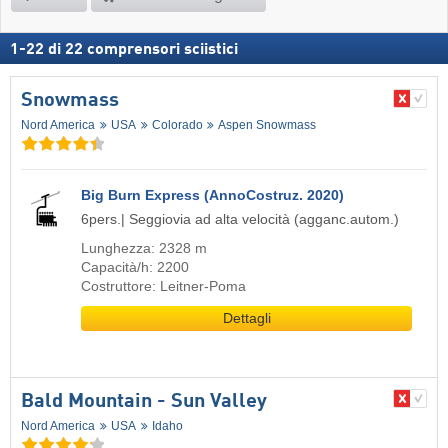
1
-
22
di
22
comprensori sciistici
Snowmass
Nord America
USA
Colorado
Aspen Snowmass
Big Burn Express (AnnoCostruz. 2020)
6pers.| Seggiovia ad alta velocità (agganc.autom.)
Lunghezza: 2328 m
Capacità/h: 2200
Costruttore: Leitner-Poma
Dettagli
Bald Mountain - Sun Valley
Nord America
USA
Idaho