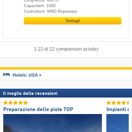
Lunghezza: 600 m
Capacità/h: 1000
Costruttore: MND Ropeways
Dettagli
1
-
22
di
22
comprensori sciistici
Hotels: USA
Il meglio delle recensioni
Preparazione delle piste TOP
Impianti di