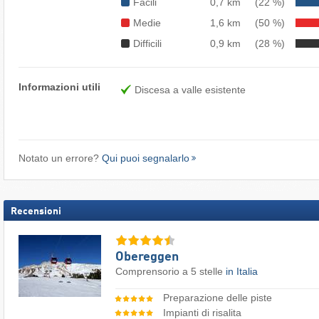
Facili
0,7 km
(22 %)
Medie
1,6 km
(50 %)
Difficili
0,9 km
(28 %)
Informazioni utili
Discesa a valle esistente
Notato un errore?
Qui puoi segnalarlo
Recensioni
Obereggen
Comprensorio a 5 stelle
in Italia
Preparazione delle piste
Impianti di risalita