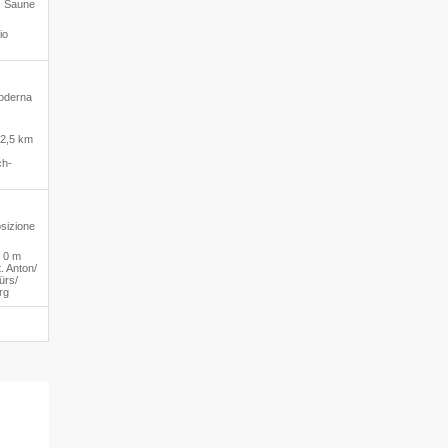
 · Saune
io
moderna
·
2,5 km
ch-
osizione
·
0 m
. Anton/​
ürs/​
rg