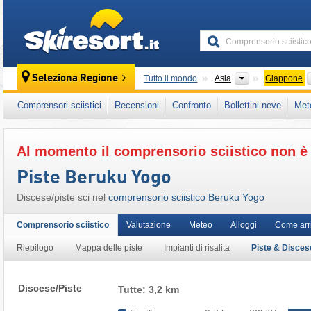
skiresort
Continenti
Seleziona Regione
Tutto il mondo
Asia
Giappone
Questo comprensorio sciistico è presente an
Comprensori sciistici
Recensioni
Confronto
Bollettini neve
Met
Al momento il comprensorio sciistico non è 
Piste Beruku Yogo
Discese/​piste sci nel
comprensorio sciistico Beruku Yogo
Comprensorio sciistico
Valutazione
Meteo
Alloggi
Come arr
Riepilogo
Mappa delle piste
Impianti di risalita
Piste & Disces
Discese/Piste
Tutte: 3,2 km