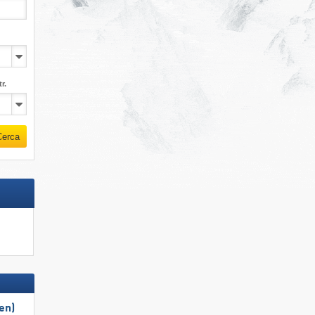
r.
Cerca
en)