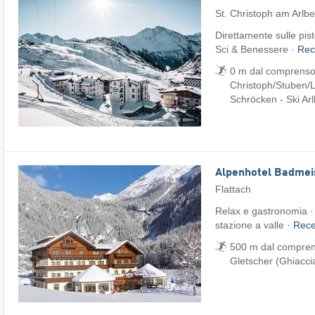
St. Christoph am Arlb
Direttamente sulle pis
Sci & Benessere ·
Rec
0 m dal comprensori
Christoph/​Stuben/​L
Schröcken - Ski Ar
Alpenhotel Badmei
Flattach
Relax e gastronomia · 
stazione a valle ·
Rec
500 m dal comprenso
Gletscher (Ghiaccia