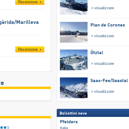
Recensione
visualizzare
gàrida/​Marilleva
Plan de Corones
visualizzare
Recensione
Ötztal
visualizzare
Saas-Fee/​Saastal
ve
visualizzare
Bollettini neve
Pfelders
S
Italia