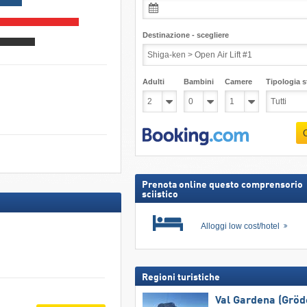
Destinazione - scegliere
Adulti
Bambini
Camere
Tipologia st
Prenota online questo comprensorio
sciistico
Alloggi low cost/hotel
Regioni turistiche
Val Gardena (Gröd