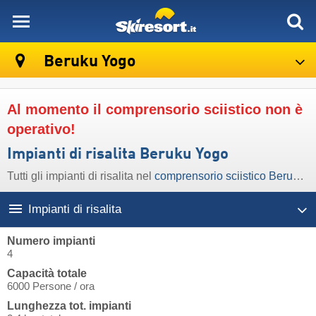
skiresort
Beruku Yogo
Al momento il comprensorio sciistico non è
operativo!
Impianti di risalita Beruku Yogo
Tutti gli impianti di risalita nel
comprensorio sciistico Beruku Yogo
Impianti di risalita
Numero impianti
4
Capacità totale
6000 Persone / ora
Lunghezza tot. impianti