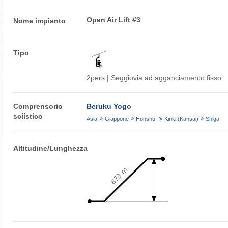
Open Air Lift #3
Nome impianto
Tipo
2pers.| Seggiovia ad agganciamento fisso
Comprensorio
Beruku Yogo
sciistico
Asia
Giappone
Honshū
Kinki (Kansai)
Shiga
Altitudine/Lunghezza
873 m