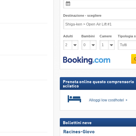
Destinazione - scegliere
Adulti
Bambini
Camere
Tipologia st
Prenota online questo comprensorio
sciistico
Alloggi low cost/hotel
Bollettini neve
Racines-Giovo