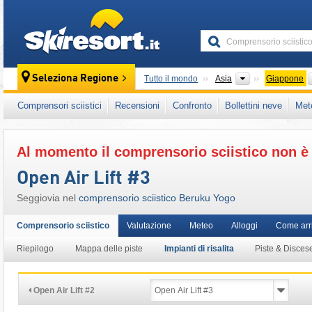
skiresort
Continenti
Seleziona Regione
Tutto il mondo
Asia
Giappone
Questo comprensorio sciistico è presente an
Comprensori sciistici
Recensioni
Confronto
Bollettini neve
Met
Al momento il comprensorio sciistico non è 
Open Air Lift #3
Seggiovia nel
comprensorio sciistico Beruku Yogo
Comprensorio sciistico
Valutazione
Meteo
Alloggi
Come arr
Riepilogo
Mappa delle piste
Impianti di risalita
Piste & Disces
Open Air Lift #2