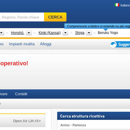
Italian
Comprensorio
CERCA
sciistico,
Comprensorio sciistico si estende su più regi
Regione,
Parole
Paesi
Isole
Regioni
Prefetture
Honshū
Kinki (Kansai)
Shiga
Beruku Yogo
chiave
che in:
Asia Orientale
eo
Impianti risalita
Alloggi
…
Suggeriment
per
operativo!
vacanza
sciistica
ivare
Contatti
e
Cerca struttura ricettiva
Open Air Lift #4
Arrivo - Partenza