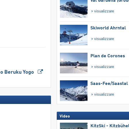
Val Gardena (Gröd
visualizzare
Skiworld Ahrntal
visualizzare
Plan de Corones
visualizzare
tico Beruku Yogo
Saas-Fee/​Saastal
visualizzare
Video
KitzSki - Kitzbühel