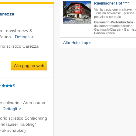
Rheinischer Hof ****
Vivi la tradizione in chiave 
· cucina bavarese · piscina 
Carezza
posizione centrale
a
Garmisch-Partenkirchen
·
dal comprensorio sciistico
Garmisch-Classic - Garmis
ta · easybreezy &
Partenkirchen
 Sauna ·
Dettagli
Altri Hotel Top
io sciistico Carezza
Alla pagina web
r
S
ie culinarie · Area sauna
 ·
Dettagli
rio sciistico Schladming
n/​Hauser Kaibling/​
-Skischaukel)