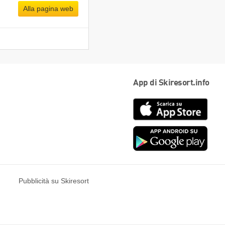
Alla pagina web
App di Skiresort.info
App
Store
Goog
play
Pubblicità su Skiresort