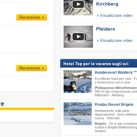
Kirchberg
Visualizzare video
Recensione
Pfelders
Visualizzare video
Hotel Top per le vacanze sugli sci
Recensione
Hunderesort Waldeck **
Eccellente hotel per cani · F
e benessere con il cane
Philippsreut-Mitterfirmian
500 m dal comprensorio scii
Mitterdorf - Almberg
ve
Pradas Resort Brigels
Direttamente sulle piste ·
Appartamenti · Area wellnes
sauna · Kidsclub
Brigels
·
50 m dal comprens
sciistico Brigels/​Waltensburg/
Andiast