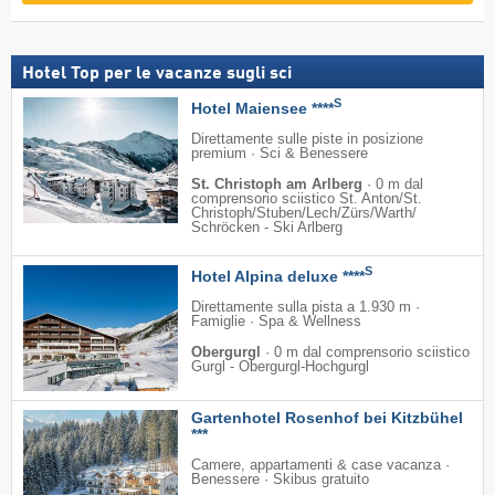
Hotel Top per le vacanze sugli sci
S
Hotel Maiensee ****
Direttamente sulle piste in posizione
premium · Sci & Benessere
St. Christoph am Arlberg
·
0 m dal
comprensorio sciistico St. Anton/​St.
Christoph/​Stuben/​Lech/​Zürs/​Warth/​
Schröcken - Ski Arlberg
S
Hotel Alpina deluxe ****
Direttamente sulla pista a 1.930 m ·
Famiglie · Spa & Wellness
Obergurgl
·
0 m dal comprensorio sciistico
Gurgl - Obergurgl-Hochgurgl
Gartenhotel Rosenhof bei Kitzbühel
***
Camere, appartamenti & case vacanza ·
Benessere · Skibus gratuito