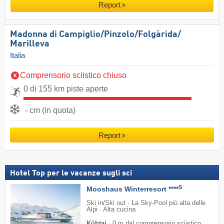
Report
Madonna di Campiglio/​Pinzolo/​Folgàrida/​
Marilleva
Italia
Comprensorio sciistico chiuso
0 di 155 km piste aperte
- cm (in quota)
Report
Hotel Top per le vacanze sugli sci
S
Mooshaus Winterresort ****
Ski in/Ski out · La Sky-Pool più alta delle
Alpi · Alta cucina
Kühtai
·
0 m dal comprensorio sciistico