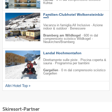
Kühtai
Familien-Clubhotel Wolkensteinbär
S
***
Vacanza in famiglia All Inclusive · Azione
indoor & outdoor · Benessere
Bramberg am Wildkogel
·
600 m dal
comprensorio sciistico Wildkogel -
Neukirchen/​Bramberg
Landal Hochmontafon
Direttamente sulle piste · Piscina coperta &
sauna · Programma per bambini
Gargellen
·
0 m dal comprensorio sciistico
Gargellen
Altri Hotel Top
Skiresort-Partner